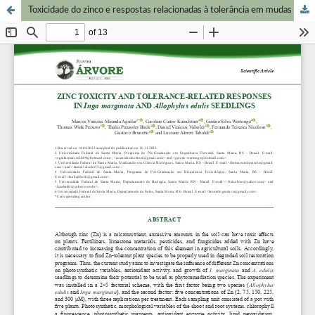
Toxicidade do zinco e respostas relacionadas à tolerância em mudas de Inga marginata e Allophylus edulis