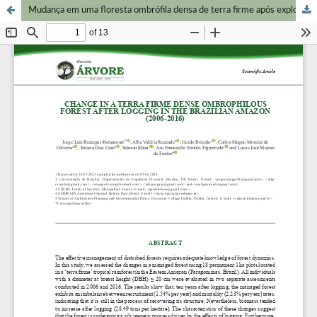
Mudança em uma floresta ombrófila densa de terra firme após exploração madeireira na Amazônia brasileira (2006-2016)