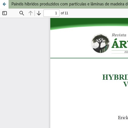
Painéis híbridos produzidos com partículas e lâminas de madeira 