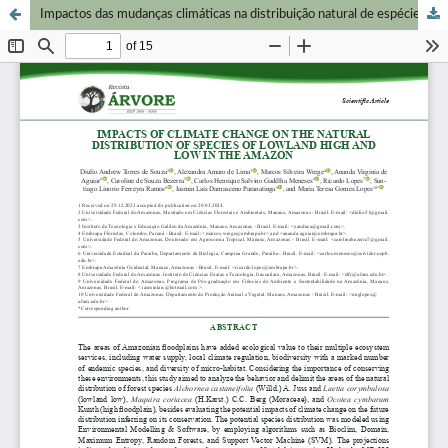
Impactos das mudanças climáticas na distribuição natural de espécies de várzea alta e baixa na Amazônia