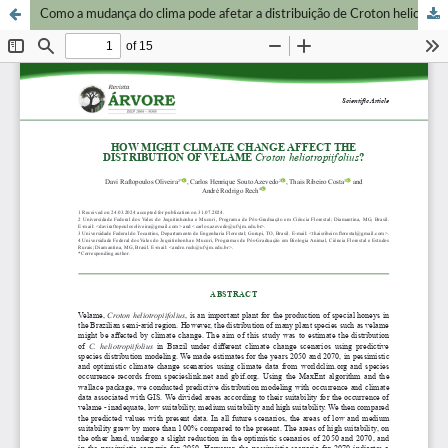
Como a mudança do clima pode afetar a distribuição de Croton heliotropiifolius?