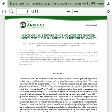
Desempenho mecânico de juntas coladas com adesivo 1C-PUR em diferentes ângulos