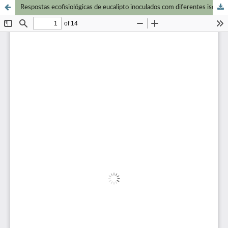
Respostas ecofisiológicas de eucalipto inoculados com diferentes isolados de Ceratocystis fimbriata