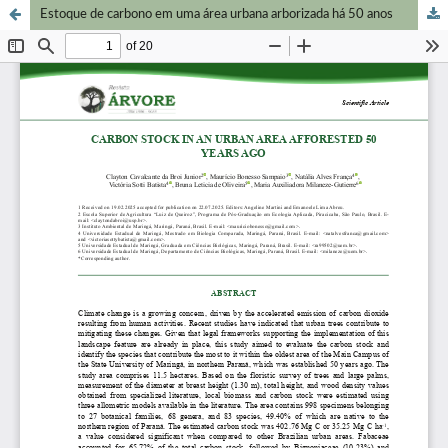
Estoque de carbono em uma área urbana arborizada há 50 anos