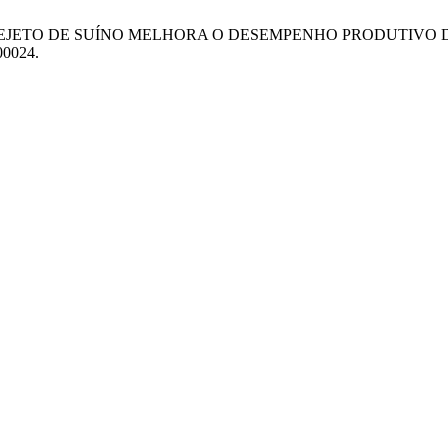
, L.A. 2022. DEJETO DE SUÍNO MELHORA O DESEMPENHO PROD
00024.