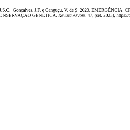
rnandes, J.S.C., Gonçalves, J.F. e Canguçu, V. de S. 2023. EM
E CONSERVAÇÃO GENÉTICA.
Revista Árvore
. 47, (set. 2023), http