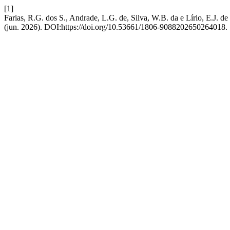
[1]
Farias, R.G. dos S., Andrade, L.G. de, Silva, W.B. da e Lírio, E.J.
(jun. 2026). DOI:https://doi.org/10.53661/1806-9088202650264018.