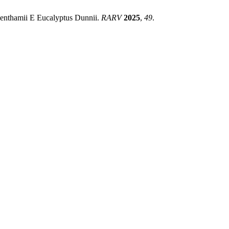
Benthamii E Eucalyptus Dunnii.
RARV
2025
,
49
.