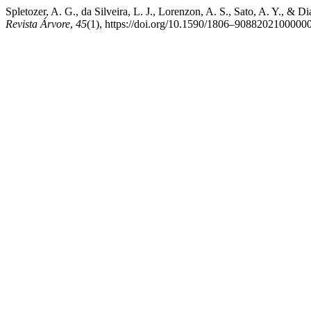
Spletozer, A. G., da Silveira, L. J., Lorenzon, A. S., Sa
Revista Árvore
,
45
(1), https://doi.org/10.1590/1806–908820210000005