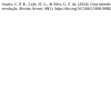
Soares, C. P. B., Leite, H. G., & Silva, G. F. da. (2024). Uma metod
revolução.
Revista Árvore
,
48
(1). https://doi.org/10.53661/1806-90