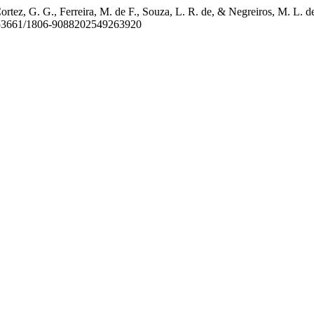
Cortez, G. G., Ferreira, M. de F., Souza, L. R. de, & Negreiros, M. L. de
10.53661/1806-9088202549263920