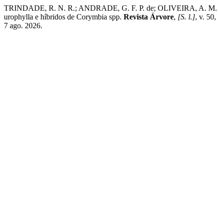
TRINDADE, R. N. R.; ANDRADE, G. F. P. de; OLIVEIRA, A. M. de; 
urophylla e híbridos de Corymbia spp.
Revista Árvore
,
[S. l.]
, v. 50
7 ago. 2026.