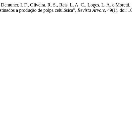
Demuner, I. F., Oliveira, R. S., Reis, L. A. C., Lopes, L. A. e Moretti,
stinados a produção de polpa celulósica”,
Revista Árvore
, 49(1). doi: