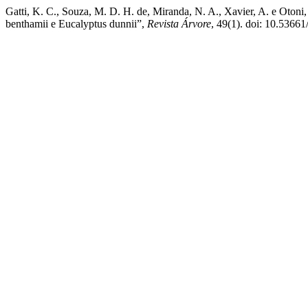
Gatti, K. C., Souza, M. D. H. de, Miranda, N. A., Xavier, A. e Oton
benthamii e Eucalyptus dunnii”,
Revista Árvore
, 49(1). doi: 10.536