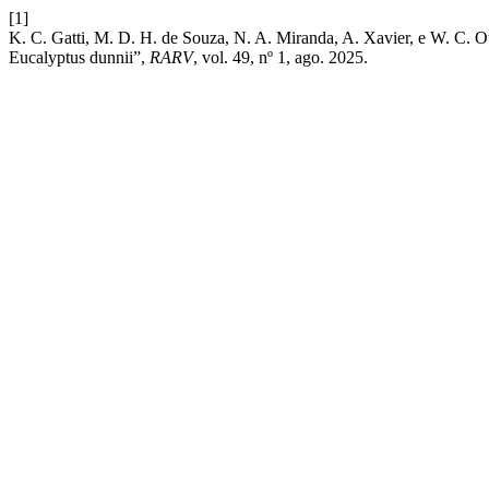
[1]
K. C. Gatti, M. D. H. de Souza, N. A. Miranda, A. Xavier, e W. C. O
Eucalyptus dunnii”,
RARV
, vol. 49, nº 1, ago. 2025.