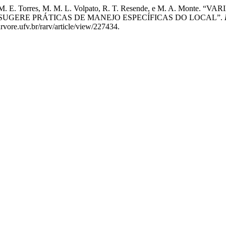
e, C. M. M. E. Torres, M. M. L. Volpato, R. T. Resende, e M. A
UGERE PRÁTICAS DE MANEJO ESPECÍFICAS DO LOCAL”.
vore.ufv.br/rarv/article/view/227434.