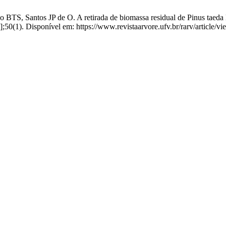
TS, Santos JP de O. A retirada de biomassa residual de Pinus taeda L.
];50(1). Disponível em: https://www.revistaarvore.ufv.br/rarv/article/