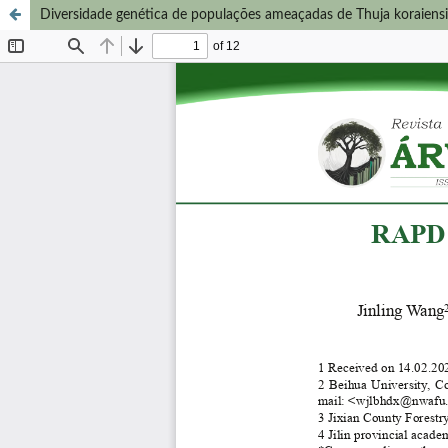
Diversidade genética de populações ameaçadas de Thuja koraiens