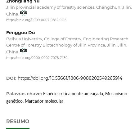
Zhongliang Yu
Jilin provincial academy of forestry sciences, Changchun, Jilin,
China.
https://orcid.org/0009-0007-0852-9215
Fengguo Du
Beihua University, College of Forestry, Engineering Research
Centre of Forestry Biotechnology of Jilin Province, Jilin, Jilin,
China.
https://orcid.org/0000-0002-7078-7430
DOI:
https://doi.org/10.53661/1806-9088202549263914
Palavras-chave:
Espécie criticamente ameaçada, Mecanismo
genético, Marcador molecular
RESUMO