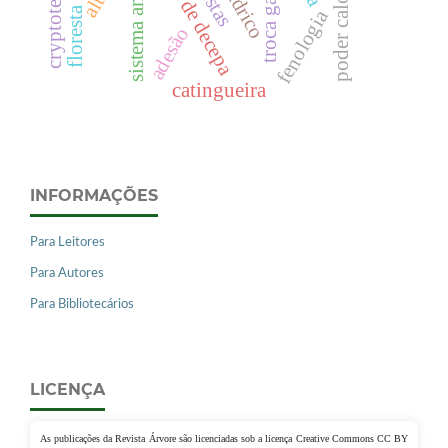
técnica de decepa
troca gasosa
fenologia
adesão
catingueira
INFORMAÇÕES
Para Leitores
Para Autores
Para Bibliotecários
LICENÇA
As publicações da Revista Árvore são licenciadas sob a licença Creative Commons CC BY