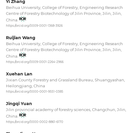
Yi Zhang
Beihua University, College of Forestry, Engineering Research
Centre of Forestry Biotechnology of Jilin Province, Jilin, Jilin,
China.
https://orcid.org/0009-0001-1368-3926
Ruijian Wang
Beihua University, College of Forestry, Engineering Research
Centre of Forestry Biotechnology of Jilin Province, Jilin, Jilin,
China.
https://orcid.org/0009-0001-2264-2966
Xuehan Lan
Jixian County Forestry and Grassland Bureau, Shuangyashan,
Heilongjiang, China
https://orcid.org/0000-0001-9551-0385
Jingqi Yuan
Jilin provincial academy of forestry sciences, Changchun, Jilin,
China.
https://orcid.org/0000-0002-8861-6170