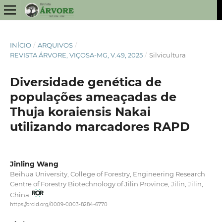
INÍCIO
/
ARQUIVOS
/
REVISTA ÁRVORE, VIÇOSA-MG, V.49, 2025
/
Silvicultura
Diversidade genética de
populações ameaçadas de
Thuja koraiensis Nakai
utilizando marcadores RAPD
Jinling Wang
Beihua University, College of Forestry, Engineering Research
Centre of Forestry Biotechnology of Jilin Province, Jilin, Jilin,
China.
https://orcid.org/0009-0003-8284-6770