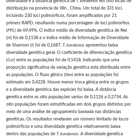
diversidade e a distância genética de
T. koraiensis
em oito locais de
distribuição na província de Jilin , China. Um total de 331 loci,
incluindo 230 loci polimórficos, foram amplificados por 21
primers RAPD, resultando numa porcentagem de loci polimórfios
(
PPL
) de 69,49%. O índice médio de diversidade genética de Nei
(
H
) foi de 0,1138 e o índice médio de Informação de Diversidade
de Shannon (
I
) foi de 0,1687.
T. koraiensis
apresentou baixa
diversidade genética geral. O coeficiente de diferenciação genética
(
Gst
) entre as populações foi de 0,5418, indicando que uma
proporção significativa da variação genética está distribuída entre
as populações. O fluxo gênico (
Nm
) entre as populações foi
estimado em 0,4228. Houve menor troca gênica entre os grupos
e a diversidade genética das espécies foi baixa. A distância
genética entre as oito populações variou de 0,1126 a 0,2734. As
oito populações foram estratificadas em dois grupos distintos por
meio de uma análise de agrupamento baseada nas distâncias
genéticas. Os resultados revelaram um número limitado de locos
polimórficos e uma diversidade genética relativamente baixa
dentro das populações de
T. koraiensis
. A diversidade genética