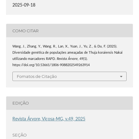
2025-09-18
COMO CITAR
Wang, J., Zhang, Y., Wang, R., Lan, X., Yuan, J., Yu, Z., & Du, F. (2025).
Diversidade genética de populações ameaçadas de Thuja koraiensis Nakai
utilizando marcadores RAPD.
Revista Árvore
,
49
(1).
https://doi.org/10.53661/1806-9088202549263914
Fomatos de Citação
EDIÇÃO
Revista Árvore, Viçosa-MG, v.49, 2025
SEÇÃO