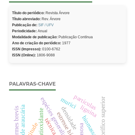
Título do periódico:
Revista Árvore
Título abreviado:
Rev. Árvore
Publicação de:
SIF / UFV
Periodicidade:
Anual
Modalidade de publicação:
Publicação Contínua
Ano de criação do periódico:
1977
ISSN (Impresso):
0100-6762
ISSN (Online):
1806-9088
PALAVRAS-CHAVE
partículas
espécies generalistas
murici
poder calorífico superior
lignina
floresta de araucária
densidade
cryptotermes brevis
sistema antioxidante
estresse hídrico
biomassa
altitude