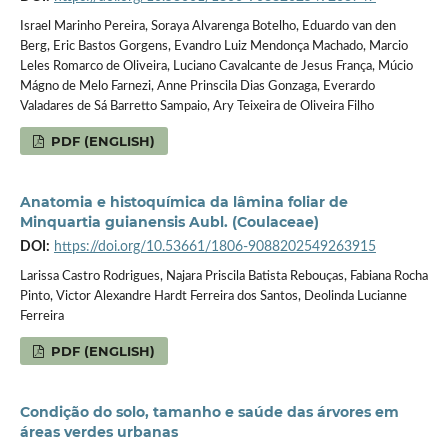
Israel Marinho Pereira, Soraya Alvarenga Botelho, Eduardo van den
Berg, Eric Bastos Gorgens, Evandro Luiz Mendonça Machado, Marcio
Leles Romarco de Oliveira, Luciano Cavalcante de Jesus França, Múcio
Mágno de Melo Farnezi, Anne Prinscila Dias Gonzaga, Everardo
Valadares de Sá Barretto Sampaio, Ary Teixeira de Oliveira Filho
PDF (ENGLISH)
Anatomia e histoquímica da lâmina foliar de
Minquartia guianensis Aubl. (Coulaceae)
DOI:
https://doi.org/10.53661/1806-9088202549263915
Larissa Castro Rodrigues, Najara Priscila Batista Rebouças, Fabiana Rocha
Pinto, Victor Alexandre Hardt Ferreira dos Santos, Deolinda Lucianne
Ferreira
PDF (ENGLISH)
Condição do solo, tamanho e saúde das árvores em
áreas verdes urbanas