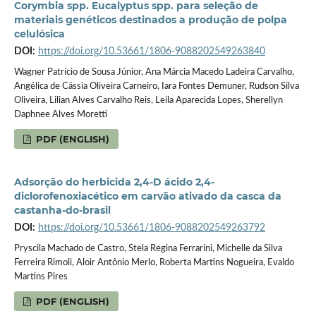
Corymbia spp. Eucalyptus spp. para seleção de
materiais genéticos destinados a produção de polpa
celulósica
DOI:
https://doi.org/10.53661/1806-9088202549263840
Wagner Patrício de Sousa Júnior, Ana Márcia Macedo Ladeira Carvalho,
Angélica de Cássia Oliveira Carneiro, Iara Fontes Demuner, Rudson Silva
Oliveira, Lilian Alves Carvalho Reis, Leila Aparecida Lopes, Sherellyn
Daphnee Alves Moretti
PDF (ENGLISH)
Adsorção do herbicida 2,4-D ácido 2,4-
diclorofenoxiacético em carvão ativado da casca da
castanha-do-brasil
DOI:
https://doi.org/10.53661/1806-9088202549263792
Pryscila Machado de Castro, Stela Regina Ferrarini, Michelle da Silva
Ferreira Rimoli, Aloir Antônio Merlo, Roberta Martins Nogueira, Evaldo
Martins Pires
PDF (ENGLISH)