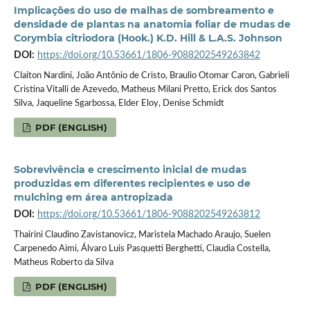
Implicações do uso de malhas de sombreamento e
densidade de plantas na anatomia foliar de mudas de
Corymbia citriodora (Hook.) K.D. Hill & L.A.S. Johnson
DOI:
https://doi.org/10.53661/1806-9088202549263842
Claiton Nardini, João Antônio de Cristo, Braulio Otomar Caron, Gabrieli
Cristina Vitalli de Azevedo, Matheus Milani Pretto, Erick dos Santos
Silva, Jaqueline Sgarbossa, Elder Eloy, Denise Schmidt
PDF (ENGLISH)
Sobrevivência e crescimento inicial de mudas
produzidas em diferentes recipientes e uso de
mulching em área antropizada
DOI:
https://doi.org/10.53661/1806-9088202549263812
Thairini Claudino Zavistanovicz, Maristela Machado Araujo, Suelen
Carpenedo Aimi, Álvaro Luis Pasquetti Berghetti, Claudia Costella,
Matheus Roberto da Silva
PDF (ENGLISH)