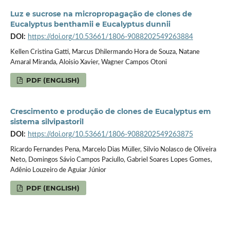
Luz e sucrose na micropropagação de clones de
Eucalyptus benthamii e Eucalyptus dunnii
DOI:
https://doi.org/10.53661/1806-9088202549263884
Kellen Cristina Gatti, Marcus Dhilermando Hora de Souza, Natane
Amaral Miranda, Aloisio Xavier, Wagner Campos Otoni
PDF (ENGLISH)
Crescimento e produção de clones de Eucalyptus em
sistema silvipastoril
DOI:
https://doi.org/10.53661/1806-9088202549263875
Ricardo Fernandes Pena, Marcelo Dias Müller, Silvio Nolasco de Oliveira
Neto, Domingos Sávio Campos Paciullo, Gabriel Soares Lopes Gomes,
Adênio Louzeiro de Aguiar Júnior
PDF (ENGLISH)