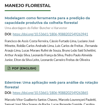
MANEJO FLORESTAL
Modelagem como ferramenta para a predição da
capacidade produtiva da colheita florestal
Uma abordagem do Feller-Buncher e Harvester
DOI:
https://doi.org/10.53661/1806-9088202549263941
Francisco de Assis Costa Ferreira, Cássio Furtado Lima, Luciano José
Minette, Roldão Carlos Andrade Lima, Luis Carlos de Freitas , Fernanda
Araujo Lima, Lucas Moraes Rufini de Souza, Bruno Leão Said Schettini,
Arthur Araújo Silva, Leonardo França da Silva, Pedro Paulo Almeida
Junior, Elton da Silva Leite, Leonardo Carneiro Freitas de Oliveira
PDF (ENGLISH)
Edentree: Uma aplicação web para análise da rotação
florestal
DOI:
https://doi.org/10.53661/1806-9088202549263865
Marcelo Vitor Gualberto Santos Chaves, Marcelo Lourençoni Pauletti,
Samuel José Silva Soares da Rocha, Lucas Rezende Gomide, Carolina