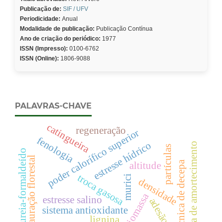
Publicação de:
SIF / UFV
Periodicidade:
Anual
Modalidade de publicação:
Publicação Contínua
Ano de criação do periódico:
1977
ISSN (Impresso):
0100-6762
ISSN (Online):
1806-9088
PALAVRAS-CHAVE
catingueira
regeneração
poder calorífico superior
fenologia
estresse hídrico
zona de amortecimento
partículas
ureia-formaldeído
restauração florestal
técnica de decepa
altitude
troca gasosa
murici
densidade
biomassa
estresse salino
adesão
sistema antioxidante
lignina