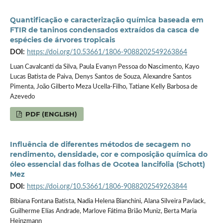
Quantificação e caracterização química baseada em
FTIR de taninos condensados extraídos da casca de
espécies de árvores tropicais
DOI:
https://doi.org/10.53661/1806-9088202549263864
Luan Cavalcanti da Silva, Paula Evanyn Pessoa do Nascimento, Kayo
Lucas Batista de Paiva, Denys Santos de Souza, Alexandre Santos
Pimenta, João Gilberto Meza Ucella-Filho, Tatiane Kelly Barbosa de
Azevedo
PDF (ENGLISH)
Influência de diferentes métodos de secagem no
rendimento, densidade, cor e composição química do
óleo essencial das folhas de Ocotea lancifolia (Schott)
Mez
DOI:
https://doi.org/10.53661/1806-9088202549263844
Bibiana Fontana Batista, Nadia Helena Bianchini, Alana Silveira Pavlack,
Guilherme Elías Andrade, Marlove Fátima Brião Muniz, Berta Maria
Heinzmann