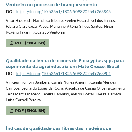
Ventorim no processo de branqueamento
DOI:
https://doi.org/10.53661/1806-9088202549263846
Vitor Hideyoshi Hayashida Ribeiro, Evelyn Eduarda Gil dos Santos,
Fabiana Clara Cezar Alves, Marianne Vitória Gil dos Santos, Higor
Rogério Favarim, Gustavo Ventorim
PDF (ENGLISH)
Qualidade da lenha de clones de Eucalyptus spp. para
suprimento da agroindústria em Mato Grosso, Brasil
DOI:
https://doi.org/10.53661/1806-9088202549263901
Vinicius Trombini Jambers, Camila Nunes Amorim, Camila Mendes
Campos, Leonardo Lopes da Rocha, Angelica de Cassia Oliveira Carneiro
, Ana Márcia Macedo Ladeira Carvalho, Aylson Costa Oliveira, Bárbara
Luísa Corradi Pereira
PDF (ENGLISH)
Índices de qualidade das fibras das madeiras de