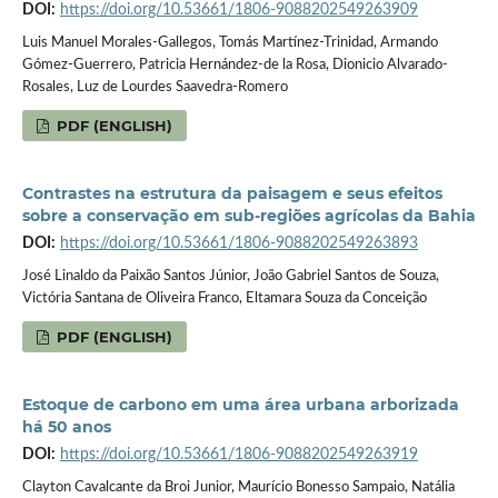
DOI:
https://doi.org/10.53661/1806-9088202549263909
Luis Manuel Morales-Gallegos, Tomás Martínez-Trinidad, Armando
Gómez-Guerrero, Patricia Hernández-de la Rosa, Dionicio Alvarado-
Rosales, Luz de Lourdes Saavedra-Romero
PDF (ENGLISH)
Contrastes na estrutura da paisagem e seus efeitos
sobre a conservação em sub-regiões agrícolas da Bahia
DOI:
https://doi.org/10.53661/1806-9088202549263893
José Linaldo da Paixão Santos Júnior, João Gabriel Santos de Souza,
Victória Santana de Oliveira Franco, Eltamara Souza da Conceição
PDF (ENGLISH)
Estoque de carbono em uma área urbana arborizada
há 50 anos
DOI:
https://doi.org/10.53661/1806-9088202549263919
Clayton Cavalcante da Broi Junior, Maurício Bonesso Sampaio, Natália