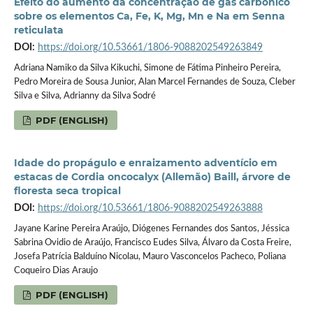
Efeito do aumento da concentração de gás carbônico
sobre os elementos Ca, Fe, K, Mg, Mn e Na em Senna
reticulata
DOI:
https://doi.org/10.53661/1806-9088202549263849
Adriana Namiko da Silva Kikuchi, Simone de Fátima Pinheiro Pereira,
Pedro Moreira de Sousa Junior, Alan Marcel Fernandes de Souza, Cleber
Silva e Silva, Adrianny da Silva Sodré
PDF (ENGLISH)
Idade do propágulo e enraizamento adventício em
estacas de Cordia oncocalyx (Allemão) Baill, árvore de
floresta seca tropical
DOI:
https://doi.org/10.53661/1806-9088202549263888
Jayane Karine Pereira Araújo, Diógenes Fernandes dos Santos, Jéssica
Sabrina Ovidio de Araújo, Francisco Eudes Silva, Álvaro da Costa Freire,
Josefa Patrícia Balduíno Nicolau, Mauro Vasconcelos Pacheco, Poliana
Coqueiro Dias Araujo
PDF (ENGLISH)