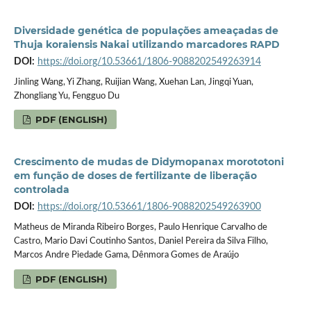
Diversidade genética de populações ameaçadas de
Thuja koraiensis Nakai utilizando marcadores RAPD
DOI:
https://doi.org/10.53661/1806-9088202549263914
Jinling Wang, Yi Zhang, Ruijian Wang, Xuehan Lan, Jingqi Yuan,
Zhongliang Yu, Fengguo Du
PDF (ENGLISH)
Crescimento de mudas de Didymopanax morototoni
em função de doses de fertilizante de liberação
controlada
DOI:
https://doi.org/10.53661/1806-9088202549263900
Matheus de Miranda Ribeiro Borges, Paulo Henrique Carvalho de
Castro, Mario Davi Coutinho Santos, Daniel Pereira da Silva Filho,
Marcos Andre Piedade Gama, Dênmora Gomes de Araújo
PDF (ENGLISH)