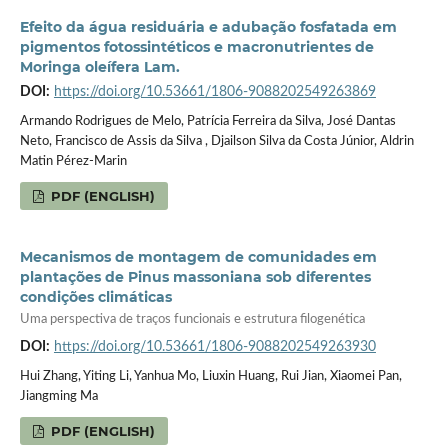
Efeito da água residuária e adubação fosfatada em
pigmentos fotossintéticos e macronutrientes de
Moringa oleífera Lam.
DOI:
https://doi.org/10.53661/1806-9088202549263869
Armando Rodrigues de Melo, Patrícia Ferreira da Silva, José Dantas
Neto, Francisco de Assis da Silva , Djailson Silva da Costa Júnior, Aldrin
Matin Pérez-Marin
PDF (ENGLISH)
Mecanismos de montagem de comunidades em
plantações de Pinus massoniana sob diferentes
condições climáticas
Uma perspectiva de traços funcionais e estrutura filogenética
DOI:
https://doi.org/10.53661/1806-9088202549263930
Hui Zhang, Yiting Li, Yanhua Mo, Liuxin Huang, Rui Jian, Xiaomei Pan,
Jiangming Ma
PDF (ENGLISH)