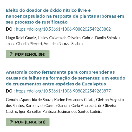
Efeito do doador de óxido nítrico livre e
nanoencapsulado na resposta de plantas arbóreas em
seu processo de rustificação
DOI:
https://doi.org/10.53661/1806-9088202549263802
Hugo Roldi Guariz, Halley Caixeta de Oliveira, Gabriel Danilo Shimizu,
Joana Claudio Pieretti, Amedea Barozzi Seabra
PDF (ENGLISH)
Anatomia como ferramenta para compreender as
causas de falhas na formação de sementes: um estudo
de cruzamentos entre espécies de Eucalyptus
DOI:
https://doi.org/10.53661/1806-9088202549263877
Genaina Aparecida de Souza, Karine Fernandes Caiafa, Gleison Augusto
dos Santos, Karoliny do Carmo Gandra, Carla Aparecida de Oliveira
Castro, Igor Barcellos Pantuza, Josimar dos Santos Ladeira
PDF (ENGLISH)