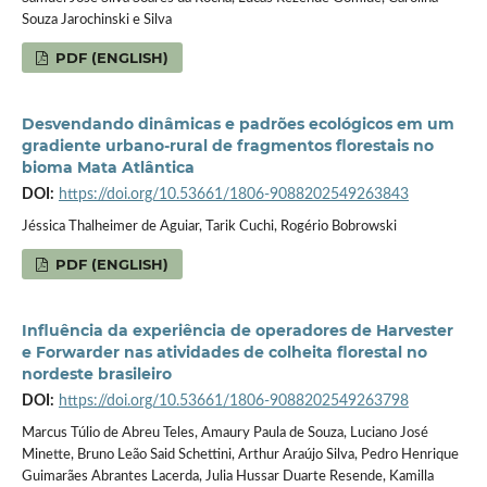
Souza Jarochinski e Silva
PDF (ENGLISH)
Desvendando dinâmicas e padrões ecológicos em um
gradiente urbano-rural de fragmentos florestais no
bioma Mata Atlântica
DOI:
https://doi.org/10.53661/1806-9088202549263843
Jéssica Thalheimer de Aguiar, Tarik Cuchi, Rogério Bobrowski
PDF (ENGLISH)
Influência da experiência de operadores de Harvester
e Forwarder nas atividades de colheita florestal no
nordeste brasileiro
DOI:
https://doi.org/10.53661/1806-9088202549263798
Marcus Túlio de Abreu Teles, Amaury Paula de Souza, Luciano José
Minette, Bruno Leão Said Schettini, Arthur Araújo Silva, Pedro Henrique
Guimarães Abrantes Lacerda, Julia Hussar Duarte Resende, Kamilla