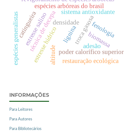
espécies arbóreas do brasil
sistema antioxidante
técnica de decepa
catingueira
estresse salino
espécies generalistas
troca gasosa
densidade
fenologia
lignina
estresse hídrico
biomassa
adesão
altitude
poder calorífico superior
restauração ecológica
INFORMAÇÕES
Para Leitores
Para Autores
Para Bibliotecários