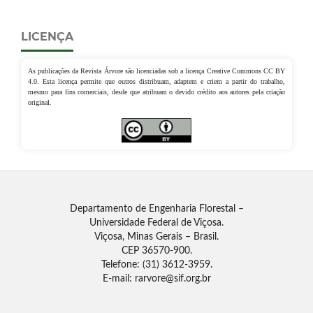
LICENÇA
As publicações da Revista Árvore são licenciadas sob a licença Creative Commons CC BY
4.0. Esta licença permite que outros distribuam, adaptem e criem a partir do trabalho,
mesmo para fins comerciais, desde que atribuam o devido crédito aos autores pela criação
original.
Departamento de Engenharia Florestal –
Universidade Federal de Viçosa.
Viçosa, Minas Gerais – Brasil.
CEP 36570-900.
Telefone: (31) 3612-3959.
E-mail: rarvore@sif.org.br