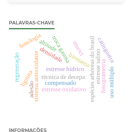
PALAVRAS-CHAVE
fenologia
troca gasosa
espécies arbóreas do brasil
catingueira
altitude
murici
densidade
estresse salino
sistema antioxidante
biomassa
regeneração
fotogrametria
estresse hídrico
uso múltiplo
lignina
técnica de decepa
compensado
adesão
estresse oxidativo
INFORMAÇÕES