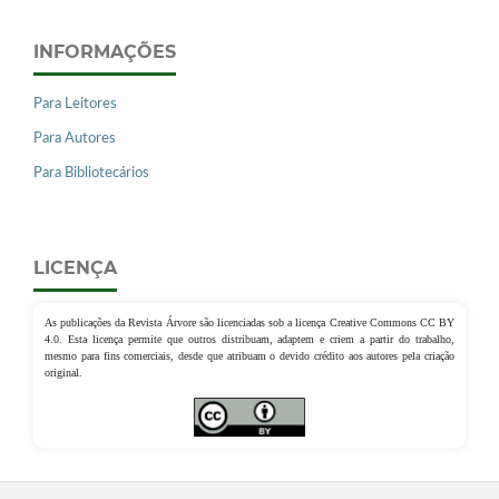
INFORMAÇÕES
Para Leitores
Para Autores
Para Bibliotecários
LICENÇA
As publicações da Revista Árvore são licenciadas sob a licença Creative Commons CC BY
4.0. Esta licença permite que outros distribuam, adaptem e criem a partir do trabalho,
mesmo para fins comerciais, desde que atribuam o devido crédito aos autores pela criação
original.