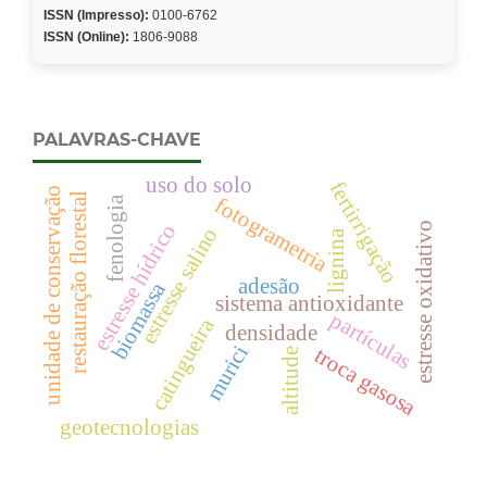
ISSN (Impresso):
0100-6762
ISSN (Online):
1806-9088
PALAVRAS-CHAVE
uso do solo
fertirrigação
unidade de conservação
restauração florestal
fotogrametria
fenologia
estresse hídrico
estresse oxidativo
estresse salino
lignina
adesão
biomassa
sistema antioxidante
partículas
catingueira
densidade
murici
troca gasosa
altitude
geotecnologias