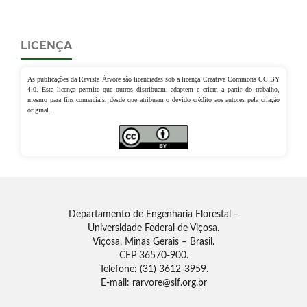
LICENÇA
As publicações da Revista Árvore são licenciadas sob a licença Creative Commons CC BY
4.0. Esta licença permite que outros distribuam, adaptem e criem a partir do trabalho,
mesmo para fins comerciais, desde que atribuam o devido crédito aos autores pela criação
original.
Departamento de Engenharia Florestal –
Universidade Federal de Viçosa.
Viçosa, Minas Gerais – Brasil.
CEP 36570-900.
Telefone: (31) 3612-3959.
E-mail: rarvore@sif.org.br