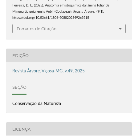
Ferreira, D. L. (2025). Anatomia e histoquímica da lâmina foliar de
Minquartia guianensis Aubl. (Coulaceae).
Revista Árvore
,
49
(1).
https://doi.org/10.53661/1806-9088202549263915
Fomatos de Citação
EDIÇÃO
Revista Árvore, Viçosa-MG, v.49, 2025
SEÇÃO
Conservação da Natureza
LICENÇA