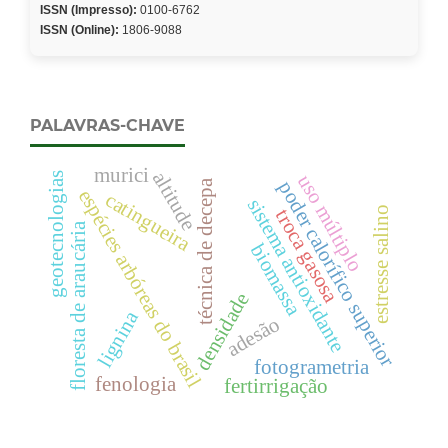
ISSN (Impresso):
0100-6762
ISSN (Online):
1806-9088
PALAVRAS-CHAVE
murici
altitude
uso múltiplo
geotecnologias
técnica de decepa
poder calorífico superior
espécies arbóreas do brasil
catingueira
sistema antioxidante
estresse salino
troca gasosa
floresta de araucária
biomassa
densidade
lignina
adesão
fotogrametria
fenologia
fertirrigação