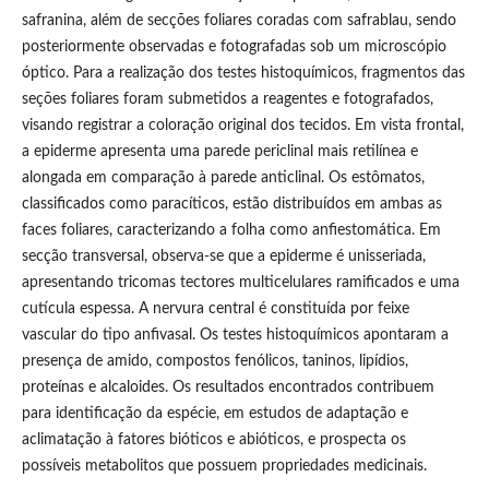
safranina, além de secções foliares coradas com safrablau, sendo
posteriormente observadas e fotografadas sob um microscópio
óptico. Para a realização dos testes histoquímicos, fragmentos das
seções foliares foram submetidos a reagentes e fotografados,
visando registrar a coloração original dos tecidos. Em vista frontal,
a epiderme apresenta uma parede periclinal mais retilínea e
alongada em comparação à parede anticlinal. Os estômatos,
classificados como paracíticos, estão distribuídos em ambas as
faces foliares, caracterizando a folha como anfiestomática. Em
secção transversal, observa-se que a epiderme é unisseriada,
apresentando tricomas tectores multicelulares ramificados e uma
cutícula espessa. A nervura central é constituída por feixe
vascular do tipo anfivasal. Os testes histoquímicos apontaram a
presença de amido, compostos fenólicos, taninos, lipídios,
proteínas e alcaloides. Os resultados encontrados contribuem
para identificação da espécie, em estudos de adaptação e
aclimatação à fatores bióticos e abióticos, e prospecta os
possíveis metabolitos que possuem propriedades medicinais.