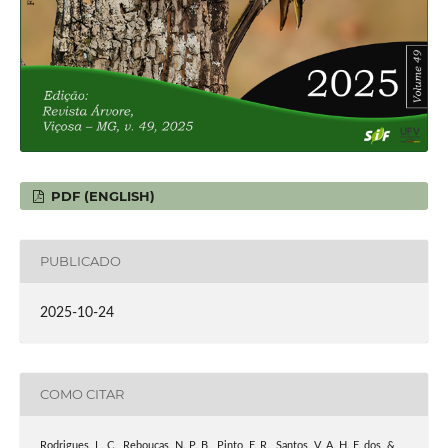
PDF (ENGLISH)
PUBLICADO
2025-10-24
COMO CITAR
Rodrigues, L. C., Rebouças, N. P. B., Pinto, F. R., Santos, V. A. H. F. dos, &