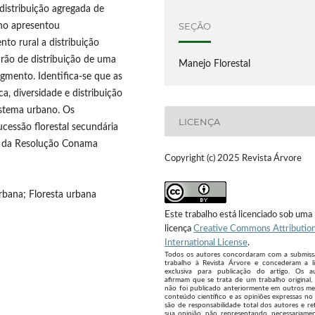
distribuição agregada de
SEÇÃO
ano apresentou
o rural a distribuição
drão de distribuição de uma
Manejo Florestal
gmento. Identifica-se que as
ca, diversidade e distribuição
sistema urbano. Os
LICENÇA
cessão florestal secundária
ade da Resolução Conama
Copyright (c) 2025 Revista Árvore
urbana; Floresta urbana
Este trabalho está licenciado sob uma
licença
Creative Commons Attribution
International License
.
Todos os autores concordaram com a submis
trabalho à Revista Árvore e concederam a l
exclusiva para publicação do artigo. Os a
afirmam que se trata de um trabalho original,
não foi publicado anteriormente em outros me
conteúdo científico e as opiniões expressas no 
são de responsabilidade total dos autores e re
sua opinião, não representando, necessariamen