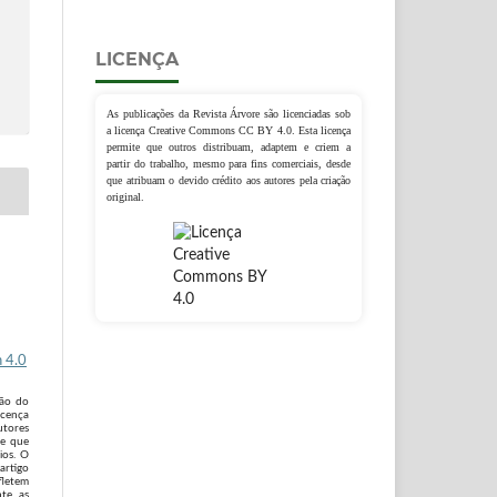
LICENÇA
As publicações da Revista Árvore são licenciadas sob
a licença Creative Commons CC BY 4.0. Esta licença
permite que outros distribuam, adaptem e criem a
partir do trabalho, mesmo para fins comerciais, desde
que atribuam o devido crédito aos autores pela criação
original.
 4.0
são do
icença
utores
 e que
ios. O
artigo
fletem
te, as