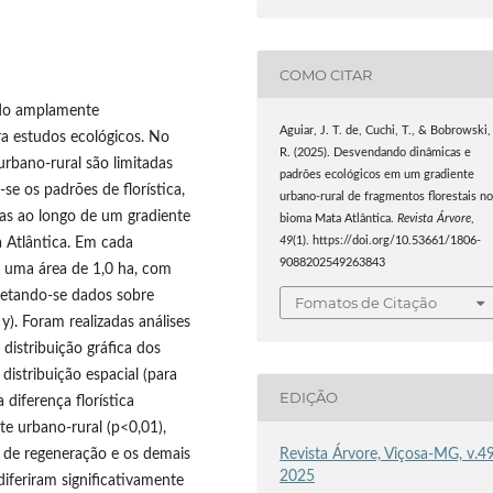
COMO CITAR
sido amplamente
Aguiar, J. T. de, Cuchi, T., & Bobrowski,
 estudos ecológicos. No
R. (2025). Desvendando dinâmicas e
urbano-rural são limitadas
padrões ecológicos em um gradiente
se os padrões de florística,
urbano-rural de fragmentos florestais n
reas ao longo de um gradiente
bioma Mata Atlântica.
Revista Árvore
,
 Atlântica. Em cada
49
(1). https://doi.org/10.53661/1806-
9088202549263843
a uma área de 1,0 ha, com
letando-se dados sobre
Fomatos de Citação
y). Foram realizadas análises
 distribuição gráfica dos
 distribuição espacial (para
EDIÇÃO
 diferença florística
te urbano-rural (p<0,01),
io de regeneração e os demais
Revista Árvore, Viçosa-MG, v.49
2025
diferiram significativamente