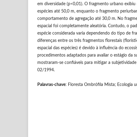
em diversidade (p<0,01). O fragmento urbano exibiu 
espécies até 50,0 m, enquanto o fragmento periurb
comportamento de agregação até 30,0 m. No fragment
espacial foi completamente aleatória. Contudo, o pa
espécie considerada varia dependendo do tipo de fra
diferenças entre os três fragmentos florestais (florísti
espacial das espécies) é devido à influência do ecos
procedimentos adaptados para avaliar o estágio da su
mostraram-se confiáveis ​​para mitigar a subjetivid
02/1994.
Palavras-chave
: Floresta Ombrófila Mista; Ecologia 