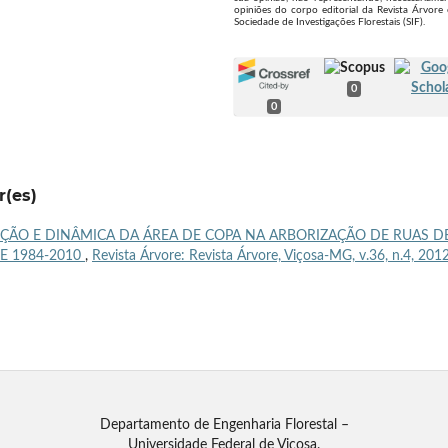
opiniões do corpo editorial da Revista Árvore
Sociedade de Investigações Florestais (SIF).
0
0
r(es)
IÇÃO E DINÂMICA DA ÁREA DE COPA NA ARBORIZAÇÃO DE RUAS D
DE 1984-2010
,
Revista Árvore: Revista Árvore, Viçosa-MG, v.36, n.4, 201
Departamento de Engenharia Florestal –
Universidade Federal de Viçosa.