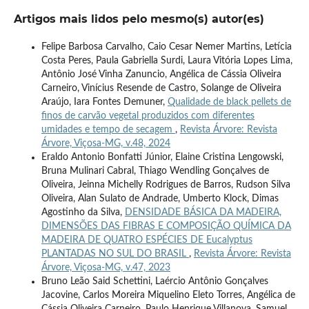
Artigos mais lidos pelo mesmo(s) autor(es)
Felipe Barbosa Carvalho, Caio Cesar Nemer Martins, Letícia
Costa Peres, Paula Gabriella Surdi, Laura Vitória Lopes Lima,
Antônio José Vinha Zanuncio, Angélica de Cássia Oliveira
Carneiro, Vinícius Resende de Castro, Solange de Oliveira
Araújo, Iara Fontes Demuner,
Qualidade de black pellets de
finos de carvão vegetal produzidos com diferentes
umidades e tempo de secagem
,
Revista Árvore: Revista
Árvore, Viçosa-MG, v.48, 2024
Eraldo Antonio Bonfatti Júnior, Elaine Cristina Lengowski,
Bruna Mulinari Cabral, Thiago Wendling Gonçalves de
Oliveira, Jeinna Michelly Rodrigues de Barros, Rudson Silva
Oliveira, Alan Sulato de Andrade, Umberto Klock, Dimas
Agostinho da Silva,
DENSIDADE BÁSICA DA MADEIRA,
DIMENSÕES DAS FIBRAS E COMPOSIÇÃO QUÍMICA DA
MADEIRA DE QUATRO ESPÉCIES DE Eucalyptus
PLANTADAS NO SUL DO BRASIL
,
Revista Árvore: Revista
Árvore, Viçosa-MG, v.47, 2023
Bruno Leão Said Schettini, Laércio Antônio Gonçalves
Jacovine, Carlos Moreira Miquelino Eleto Torres, Angélica de