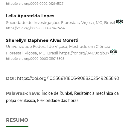
https://orcid.org/0009-0002-0121-6527
Leila Aparecida Lopes
Sociedade de Investigações Florestais, Viçosa, MG, Brasil
https://orcid.org/0009-0008-9874-2454
Sherellyn Daphnee Alves Moretti
Universidade Federal de Viçosa, Mestrado em Ciência
Florestal, Viçosa, MG, Brasil https://ror.org/0409dgb37
https://orcid.org/0000-0003-3197-5305
DOI:
https://doi.org/10.53661/1806-9088202549263840
Palavras-chave:
Índice de Runkel, Resistência mecânica da
polpa celulósica, Flexibilidade das fibras
RESUMO