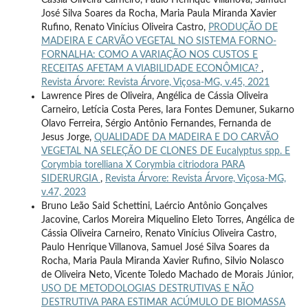
Cássia Oliveira Carneiro, Paulo Henrique Villanova, Samuel
José Silva Soares da Rocha, Maria Paula Miranda Xavier
Rufino, Renato Vinícius Oliveira Castro,
PRODUÇÃO DE
MADEIRA E CARVÃO VEGETAL NO SISTEMA FORNO-
FORNALHA: COMO A VARIAÇÃO NOS CUSTOS E
RECEITAS AFETAM A VIABILIDADE ECONÔMICA?
,
Revista Árvore: Revista Árvore, Viçosa-MG, v.45, 2021
Lawrence Pires de Oliveira, Angélica de Cássia Oliveira
Carneiro, Letícia Costa Peres, Iara Fontes Demuner, Sukarno
Olavo Ferreira, Sérgio Antônio Fernandes, Fernanda de
Jesus Jorge,
QUALIDADE DA MADEIRA E DO CARVÃO
VEGETAL NA SELEÇÃO DE CLONES DE Eucalyptus spp. E
Corymbia torelliana X Corymbia citriodora PARA
SIDERURGIA
,
Revista Árvore: Revista Árvore, Viçosa-MG,
v.47, 2023
Bruno Leão Said Schettini, Laércio Antônio Gonçalves
Jacovine, Carlos Moreira Miquelino Eleto Torres, Angélica de
Cássia Oliveira Carneiro, Renato Vinícius Oliveira Castro,
Paulo Henrique Villanova, Samuel José Silva Soares da
Rocha, Maria Paula Miranda Xavier Rufino, Silvio Nolasco
de Oliveira Neto, Vicente Toledo Machado de Morais Júnior,
USO DE METODOLOGIAS DESTRUTIVAS E NÃO
DESTRUTIVA PARA ESTIMAR ACÚMULO DE BIOMASSA