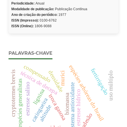
Periodicidade:
Anual
Modalidade de publicação:
Publicação Contínua
Ano de criação do periódico:
1977
ISSN (Impresso):
0100-6762
ISSN (Online):
1806-9088
PALAVRAS-CHAVE
compensado
espécies arbóreas do brasil
fertirrigação
densidade
cryptotermes brevis
técnica de decepa
uso múltiplo
murici
espécies generalistas
estresse salino
sistema antioxidante
lignina
estresse hídrico
biomassa
troca gasosa
catingueira
altitude
adesão