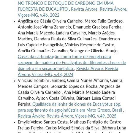
NO TRONCO E ESTOQUE DE CARBONO EM UMA
FLORESTA DE EUCALIPTO
,
Revista Árvore: Revista Árvore,
Viçosa-MG, v.46, 2022
Angélica de Cássia Oliveira Carneiro, Marco Tulio Cardoso,
Antonio Jose Vinha Zanuncio, Emanuele Graciosa Pereira,
Ana Marcia Macedo Ladeira Carvalho, Marcio Arêdes
Martins, Dandara Paula da Silva Guimarães, Evanderson
Luis Capelete Evangelista, Vinícius Resende de Castro,
Amélia Guimarães Carvalho, Solange de Oliveira Araujo,
Gases da carbonização como fonte de energia para
secagem de madeira de Eucalyptus de diferentes classes de
diâmetro em secador metálico
,
Revista Árvore: Revista
Árvore, Viçosa-MG, v.48, 2024
Vinicius Trombini Jambers, Camila Nunes Amorim, Camila
Mendes Campos, Leonardo Lopes da Rocha, Angelica de
Cassia Oliveira Carneiro , Ana Márcia Macedo Ladeira
Carvalho, Aylson Costa Oliveira, Bárbara Luísa Corradi
Pereira,
Qualidade da lenha de clones de Eucalyptus spp.
para suprimento da agroindústria em Mato Grosso, Brasil
,
Revista Árvore: Revista Árvore, Viçosa-MG, v.49, 2025
Emylle Veloso Santos Costa, Matheus Perdigão de Castro
Freitas Pereira, Carlos Miguel Simões da Silva, Bárbara Luísa