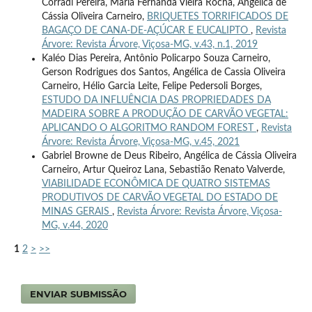
Corradi Pereira, Maria Fernanda Vieira Rocha, Angélica de
Cássia Oliveira Carneiro,
BRIQUETES TORRIFICADOS DE
BAGAÇO DE CANA-DE-AÇÚCAR E EUCALIPTO
,
Revista
Árvore: Revista Árvore, Viçosa-MG, v.43, n.1, 2019
Kaléo Dias Pereira, Antônio Policarpo Souza Carneiro,
Gerson Rodrigues dos Santos, Angélica de Cassia Oliveira
Carneiro, Hélio Garcia Leite, Felipe Pedersoli Borges,
ESTUDO DA INFLUÊNCIA DAS PROPRIEDADES DA
MADEIRA SOBRE A PRODUÇÃO DE CARVÃO VEGETAL:
APLICANDO O ALGORITMO RANDOM FOREST
,
Revista
Árvore: Revista Árvore, Viçosa-MG, v.45, 2021
Gabriel Browne de Deus Ribeiro, Angélica de Cássia Oliveira
Carneiro, Artur Queiroz Lana, Sebastião Renato Valverde,
VIABILIDADE ECONÔMICA DE QUATRO SISTEMAS
PRODUTIVOS DE CARVÃO VEGETAL DO ESTADO DE
MINAS GERAIS
,
Revista Árvore: Revista Árvore, Viçosa-
MG, v.44, 2020
1
2
>
>>
ENVIAR SUBMISSÃO