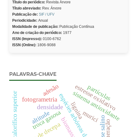
Título do periódico:
Revista Árvore
Título abreviado:
Rev. Árvore
Publicação de:
SIF / UFV
Periodicidade:
Anual
Modalidade de publicação:
Publicação Contínua
Ano de criação do periódico:
1977
ISSN (Impresso):
0100-6762
ISSN (Online):
1806-9088
PALAVRAS-CHAVE
adesão
estresse oxidativo
partículas
sistema antioxidante
poder calorífico superior
espécies arbóreas do brasil
fotogrametria
lignina
densidade
troca gasosa
murici
altitude
estresse salino
biomassa
regeneração
técnica de decepa