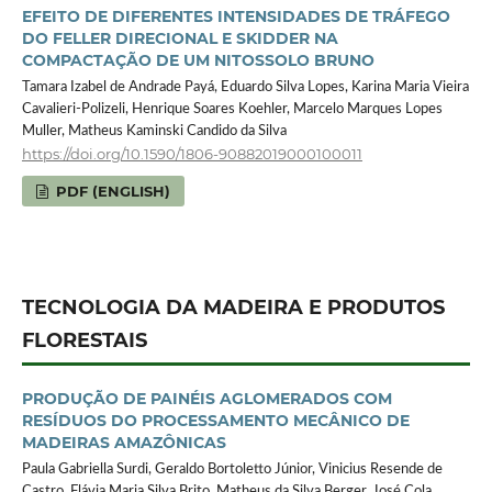
EFEITO DE DIFERENTES INTENSIDADES DE TRÁFEGO
DO FELLER DIRECIONAL E SKIDDER NA
COMPACTAÇÃO DE UM NITOSSOLO BRUNO
Tamara Izabel de Andrade Payá, Eduardo Silva Lopes, Karina Maria Vieira
Cavalieri-Polizeli, Henrique Soares Koehler, Marcelo Marques Lopes
Muller, Matheus Kaminski Candido da Silva
https://doi.org/10.1590/1806-90882019000100011
PDF (ENGLISH)
TECNOLOGIA DA MADEIRA E PRODUTOS
FLORESTAIS
PRODUÇÃO DE PAINÉIS AGLOMERADOS COM
RESÍDUOS DO PROCESSAMENTO MECÂNICO DE
MADEIRAS AMAZÔNICAS
Paula Gabriella Surdi, Geraldo Bortoletto Júnior, Vinicius Resende de
Castro, Flávia Maria Silva Brito, Matheus da Silva Berger, José Cola