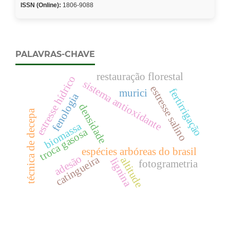
ISSN (Online):
1806-9088
PALAVRAS-CHAVE
restauração florestal
estresse hídrico
sistema antioxidante
estresse salino
fertirrigação
murici
fenologia
densidade
técnica de decepa
biomassa
troca gasosa
espécies arbóreas do brasil
adesão
catingueira
altitude
lignina
fotogrametria