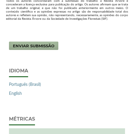
Todos os autores concordaram com a submissão do trabalho à Revista Árvore e
concederam a licença exclusiva para publicação do artigo. Os autores afirmam que se trata
de um trabalho original, e que não foi publicado anteriormente em outros meios. O
conteúdo científico e as opiniões expressas no artigo são de responsabilidade total dos
autores e refletem sua opinião, não representando, necessariamente, as opiniões do corpo
editorial da Revista Árvore ou da Sociedade de Investigações Florestais (SIF).
ENVIAR SUBMISSÃO
IDIOMA
Português (Brasil)
English
MÉTRICAS