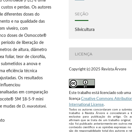
ão controlada (FLC) é uma
z custos e perdas. Os autores
SEÇÃO
de diferentes doses do
imento e na qualidade das
 em viveiro, com
Silvicultura
cinco doses de Osmocote®
período de liberação de
metros de altura, diâmetro
LICENÇA
 foliar, teor de clorofila
,
 submetidos a anova e
Copyright (c) 2025 Revista Árvore
a eficiência técnica
justadas. Os resultados
 influenciou
s analisadas em comparação
Este trabalho está licenciado sob uma
licença
Creative Commons Attribution
cote® 5M 18-5-9 mini
International License
.
 de mudas de
D. morototoni
.
Todos os autores concordaram com a submis
trabalho à Revista Árvore e concederam a l
exclusiva para publicação do artigo. Os a
nto
afirmam que se trata de um trabalho original,
não foi publicado anteriormente em outros me
conteúdo científico e as opiniões expressas no 
são de responsabilidade total dos autores e re