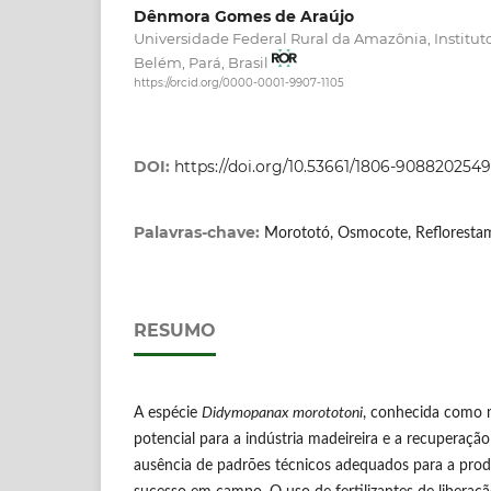
Dênmora Gomes de Araújo
Universidade Federal Rural da Amazônia, Instituto
Belém, Pará, Brasil
https://orcid.org/0000-0001-9907-1105
DOI:
https://doi.org/10.53661/1806-90882025
Palavras-chave:
Morototó, Osmocote, Refloresta
RESUMO
A espécie
Didymopanax morototoni
, conhecida como 
potencial para a indústria madeireira e a recuperaçã
ausência de padrões técnicos adequados para a prod