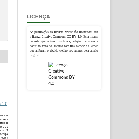
LICENÇA
As publicações da Revista Árvore são licenciadas sob
a licença Creative Commons CC BY 4.0. Esta licença
permite que outros distribuam, adaptem e criem a
partir do trabalho, mesmo para fins comerciais, desde
que atribuam o devido crédito aos autores pela criação
original.
 4.0
são do
icença
utores
 e que
ios. O
artigo
fletem