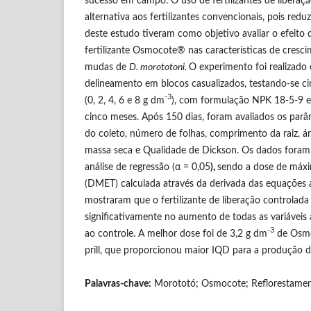
sucesso em campo. O uso de fertilizantes de liberaç
alternativa aos fertilizantes convencionais, pois redu
deste estudo tiveram como objetivo avaliar o efeito 
fertilizante Osmocote® nas características de cresc
mudas de
D. morototoni.
O experimento foi realizado
delineamento em blocos casualizados, testando-se 
-3
(0, 2, 4, 6 e 8 g dm
), com formulação NPK 18-5-9 e 
cinco meses. Após 150 dias, foram avaliados os parâ
do coleto, número de folhas, comprimento da raiz, área
massa seca e Qualidade de Dickson. Os dados foram
análise de regressão (α = 0,05
),
sendo a dose de máxim
(DMET) calculada através da derivada das equações a
mostraram que o fertilizante de liberação controlada
significativamente no aumento de todas as variávei
-3
ao controle. A melhor dose foi de 3,2 g dm
de Osmo
prill, que proporcionou maior IQD para a produção
Palavras-chave:
Morototó; Osmocote; Reflorestame