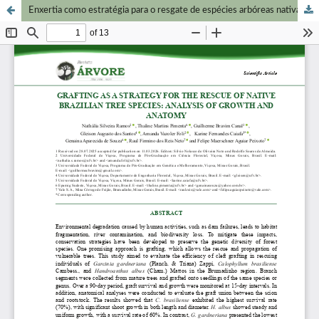
Enxertia como estratégia para o resgate de espécies arbóreas nativas brasileiras: Análise do crescimento e da anatomia