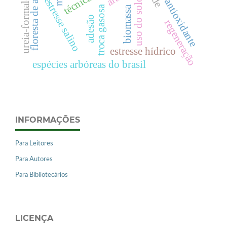
floresta de araucária
sistema antioxidante
ureia-formaldeído
estresse salino
uso do solo
troca gasosa
biomassa
adesão
regeneração
estresse hídrico
espécies arbóreas do brasil
INFORMAÇÕES
Para Leitores
Para Autores
Para Bibliotecários
LICENÇA