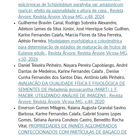
epicórmicas de Schizolobium parahyba var. amazonicum
(paricá): efeito da sazonalidade e altura de cepa
,
Revista
Árvore: Revista Árvore, Viçosa-MG, v.48, 2024
Guilherme Bravim Canal, Rodrigo Sobreira Alexandre,
Adelson Lemes da Silva Júnior, José Henrique Soler Guilhen,
Karine Fernandes Caiafa, Marcia Flores da Silva Ferreira,
Adésio Ferreira,
Modelagem morfológica e colorimétrica
para determinação de estádios de maturação de frutos de
Euterpe edulis
,
Revista Árvore: Revista Árvore, Viçosa-MG,
v.50, 2026
Daniel Teixeira Pinheiro, Nayara Pereira Capobiango, André
Dantas de Medeiros, Karine Fernandes Caiafa , Denise
Cunha Fernandes dos Santos Dias, Antônio Lelis Pinheiro,
AVALIAÇÃO DA QUALIDADE FÍSICA E FISIOLÓGICA DE
SEMENTES DE Piptadenia gonoacantha (MART.) J. F.
MACBR. UTILIZANDO ANÁLISE DE IMAGENS
,
Revista
Árvore: Revista Árvore, Viçosa-MG, v.44, 2020
Emerson Gomes Milagres, Raiana Augusta Grandal Savino
Barbosa, Karine Fernandes Caiafa, Gabriel Soares Lopes
Gomes, Tatiana Aurora Condezo Castro, Benedito Rocha
Vital,
PROPRIEDADES DE PAINÉIS AGLOMERADOS
CONFECCIONADOS COM PARTÍCULAS DE BAGAÇO DE