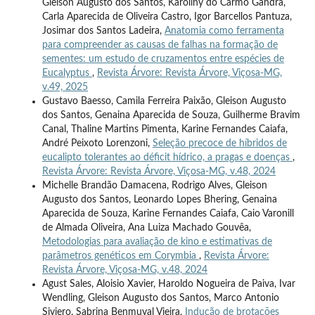
Gleison Augusto dos Santos, Karoliny do Carmo Gandra,
Carla Aparecida de Oliveira Castro, Igor Barcellos Pantuza,
Josimar dos Santos Ladeira,
Anatomia como ferramenta
para compreender as causas de falhas na formação de
sementes: um estudo de cruzamentos entre espécies de
Eucalyptus
,
Revista Árvore: Revista Árvore, Viçosa-MG,
v.49, 2025
Gustavo Baesso, Camila Ferreira Paixão, Gleison Augusto
dos Santos, Genaina Aparecida de Souza, Guilherme Bravim
Canal, Thaline Martins Pimenta, Karine Fernandes Caiafa,
André Peixoto Lorenzoni,
Seleção precoce de híbridos de
eucalipto tolerantes ao déficit hídrico, a pragas e doenças
,
Revista Árvore: Revista Árvore, Viçosa-MG, v.48, 2024
Michelle Brandão Damacena, Rodrigo Alves, Gleison
Augusto dos Santos, Leonardo Lopes Bhering, Genaina
Aparecida de Souza, Karine Fernandes Caiafa, Caio Varonill
de Almada Oliveira, Ana Luiza Machado Gouvêa,
Metodologias para avaliação de kino e estimativas de
parâmetros genéticos em Corymbia
,
Revista Árvore:
Revista Árvore, Viçosa-MG, v.48, 2024
Agust Sales, Aloisio Xavier, Haroldo Nogueira de Paiva, Ivar
Wendling, Gleison Augusto dos Santos, Marco Antonio
Siviero, Sabrina Benmuyal Vieira,
Indução de brotações