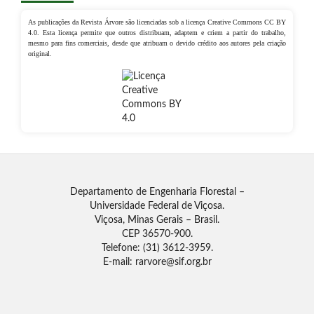
As publicações da Revista Árvore são licenciadas sob a licença Creative Commons CC BY
4.0. Esta licença permite que outros distribuam, adaptem e criem a partir do trabalho,
mesmo para fins comerciais, desde que atribuam o devido crédito aos autores pela criação
original.
Departamento de Engenharia Florestal –
Universidade Federal de Viçosa.
Viçosa, Minas Gerais – Brasil.
CEP 36570-900.
Telefone: (31) 3612-3959.
E-mail: rarvore@sif.org.br