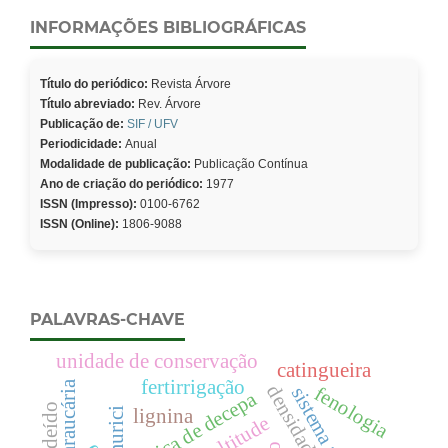
INFORMAÇÕES BIBLIOGRÁFICAS
Título do periódico:
Revista Árvore
Título abreviado:
Rev. Árvore
Publicação de:
SIF / UFV
Periodicidade:
Anual
Modalidade de publicação:
Publicação Contínua
Ano de criação do periódico:
1977
ISSN (Impresso):
0100-6762
ISSN (Online):
1806-9088
PALAVRAS-CHAVE
unidade de conservação
catingueira
fertirrigação
densidade
fenologia
técnica de decepa
murici
lignina
altitude