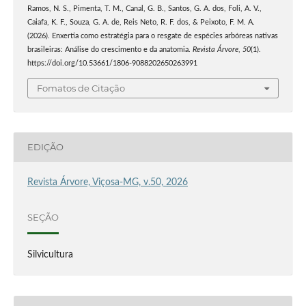
Ramos, N. S., Pimenta, T. M., Canal, G. B., Santos, G. A. dos, Foli, A. V.,
Caiafa, K. F., Souza, G. A. de, Reis Neto, R. F. dos, & Peixoto, F. M. A.
(2026). Enxertia como estratégia para o resgate de espécies arbóreas nativas
brasileiras: Análise do crescimento e da anatomia.
Revista Árvore
,
50
(1).
https://doi.org/10.53661/1806-9088202650263991
Fomatos de Citação
EDIÇÃO
Revista Árvore, Viçosa-MG, v.50, 2026
SEÇÃO
Silvicultura