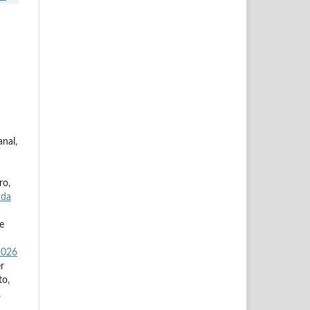
nal,
ro,
 da
e
2026
r
to,
,