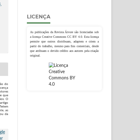
,
LICENÇA
As publicações da Revista Árvore são licenciadas sob
a licença Creative Commons CC BY 4.0. Esta licença
permite que outros distribuam, adaptem e criem a
partir do trabalho, mesmo para fins comerciais, desde
que atribuam o devido crédito aos autores pela criação
original.
são do
icença
utores
 e que
ios. O
artigo
fletem
te, as
 ou da