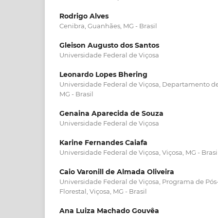
Rodrigo Alves
Cenibra, Guanhães, MG - Brasil
Gleison Augusto dos Santos
Universidade Federal de Viçosa
Leonardo Lopes Bhering
Universidade Federal de Viçosa, Departamento de 
MG - Brasil
Genaina Aparecida de Souza
Universidade Federal de Viçosa
Karine Fernandes Caiafa
Universidade Federal de Viçosa, Viçosa, MG - Brasi
Caio Varonill de Almada Oliveira
Universidade Federal de Viçosa, Programa de Pó
Florestal, Viçosa, MG - Brasil
Ana Luiza Machado Gouvêa