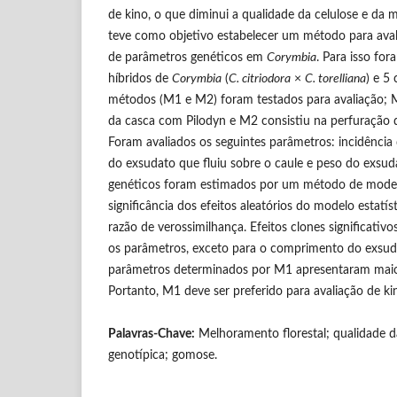
de kino, o que diminui a qualidade da celulose e da 
teve como objetivo estabelecer um método para aval
de parâmetros genéticos em
Corymbia
. Para isso for
híbridos de
Corymbia
(
C. citriodora
×
C. torelliana
) e 5
métodos (M1 e M2) foram testados para avaliação; M
da casca com Pilodyn e M2 consistiu na perfuração 
Foram avaliados os seguintes parâmetros: incidênci
do exsudato que fluiu sobre o caule e peso do exsu
genéticos foram estimados por um método de mode
significância dos efeitos aleatórios do modelo estatís
razão de verossimilhança. Efeitos clones significativ
os parâmetros, exceto para o comprimento do exsud
parâmetros determinados por M1 apresentaram maior
Portanto, M1 deve ser preferido para avaliação de k
Palavras-Chave:
Melhoramento florestal; qualidade d
genotípica; gomose.