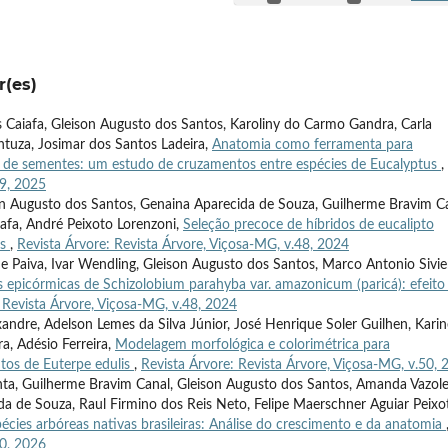
r(es)
 Caiafa, Gleison Augusto dos Santos, Karoliny do Carmo Gandra, Carla
antuza, Josimar dos Santos Ladeira,
Anatomia como ferramenta para
 de sementes: um estudo de cruzamentos entre espécies de Eucalyptus
,
49, 2025
son Augusto dos Santos, Genaina Aparecida de Souza, Guilherme Bravim Ca
afa, André Peixoto Lorenzoni,
Seleção precoce de híbridos de eucalipto
as
,
Revista Árvore: Revista Árvore, Viçosa-MG, v.48, 2024
de Paiva, Ivar Wendling, Gleison Augusto dos Santos, Marco Antonio Sivie
 epicórmicas de Schizolobium parahyba var. amazonicum (paricá): efeito
 Revista Árvore, Viçosa-MG, v.48, 2024
andre, Adelson Lemes da Silva Júnior, José Henrique Soler Guilhen, Karin
ra, Adésio Ferreira,
Modelagem morfológica e colorimétrica para
tos de Euterpe edulis
,
Revista Árvore: Revista Árvore, Viçosa-MG, v.50, 
enta, Guilherme Bravim Canal, Gleison Augusto dos Santos, Amanda Vazole
ida de Souza, Raul Firmino dos Reis Neto, Felipe Maerschner Aguiar Peixo
écies arbóreas nativas brasileiras: Análise do crescimento e da anatomia
50, 2026