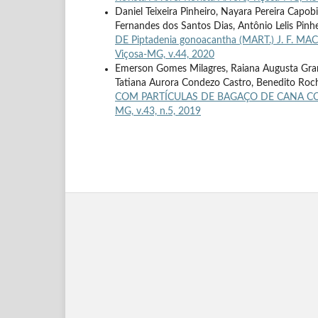
Daniel Teixeira Pinheiro, Nayara Pereira Capo
Fernandes dos Santos Dias, Antônio Lelis Pinh
DE Piptadenia gonoacantha (MART.) J. F.
Viçosa-MG, v.44, 2020
Emerson Gomes Milagres, Raiana Augusta Gran
Tatiana Aurora Condezo Castro, Benedito Roch
COM PARTÍCULAS DE BAGAÇO DE CANA 
MG, v.43, n.5, 2019