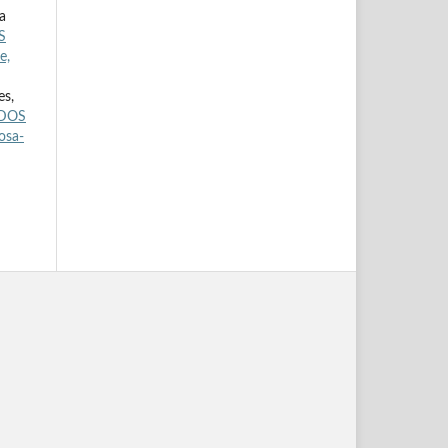
a
S
e,
es,
ADOS
osa-