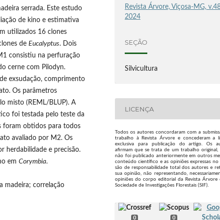
Revista Árvore, Viçosa-MG, v.48
madeira serrada. Este estudo
2024
iação de kino e estimativa
am utilizados 16 clones
SEÇÃO
 clones de
Eucalyptus
. Dois
1 consistiu na perfuração
do cerne com Pilodyn.
Silvicultura
a de exsudação, comprimento
dato. Os parâmetros
lo misto (REML/BLUP). A
LICENÇA
tico foi testada pelo teste da
os foram obtidos para todos
Todos os autores concordaram com a submis
ato avaliado por M2. Os
trabalho à Revista Árvore e concederam a l
exclusiva para publicação do artigo. Os a
 herdabilidade e precisão.
afirmam que se trata de um trabalho original,
não foi publicado anteriormente em outros me
ino em
Corymbia
.
conteúdo científico e as opiniões expressas no 
são de responsabilidade total dos autores e re
sua opinião, não representando, necessariamen
opiniões do corpo editorial da Revista Árvore
a madeira; correlação
Sociedade de Investigações Florestais (SIF).
0
0