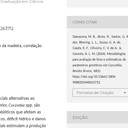
s-Graduação em Ciência
COMO CITAR
263712.
Damacena, M. B., Alves, R., Santos, G. A
dos, Bhering, L. L., Souza, G. A. de,
e da madeira, correlação
Caiafa, K. F., Oliveira, C. V. de A., &
Gouvêa, A. L. M. (2024). Metodologias
para avaliação de kino e estimativas de
parâmetros genéticos em Corymbia.
Revista Árvore
,
48
(1).
https://doi.org/10.53661/1806-
9088202448263712.
Fomatos de Citação
iais alternativas ao
rior,
Corymbia
spp. são
 abióticos que afetam as
EDIÇÃO
cos, déficit hídrico e danos
tais estimulam a produção