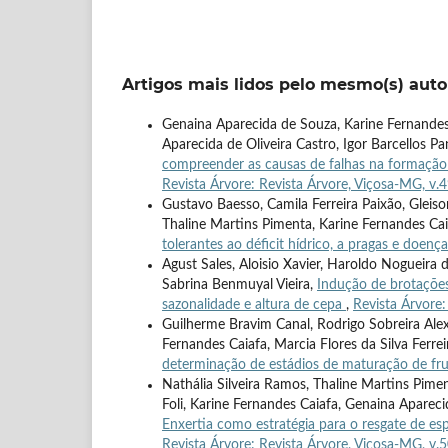
Artigos mais lidos pelo mesmo(s) auto
Genaina Aparecida de Souza, Karine Fernandes
Aparecida de Oliveira Castro, Igor Barcellos P
compreender as causas de falhas na formação
Revista Árvore: Revista Árvore, Viçosa-MG, v.
Gustavo Baesso, Camila Ferreira Paixão, Glei
Thaline Martins Pimenta, Karine Fernandes Cai
tolerantes ao déficit hídrico, a pragas e doenç
Agust Sales, Aloisio Xavier, Haroldo Nogueira 
Sabrina Benmuyal Vieira,
Indução de brotações
sazonalidade e altura de cepa
,
Revista Árvore:
Guilherme Bravim Canal, Rodrigo Sobreira Alex
Fernandes Caiafa, Marcia Flores da Silva Ferrei
determinação de estádios de maturação de fru
Nathália Silveira Ramos, Thaline Martins Pim
Foli, Karine Fernandes Caiafa, Genaina Aparec
Enxertia como estratégia para o resgate de esp
Revista Árvore: Revista Árvore, Viçosa-MG, v.