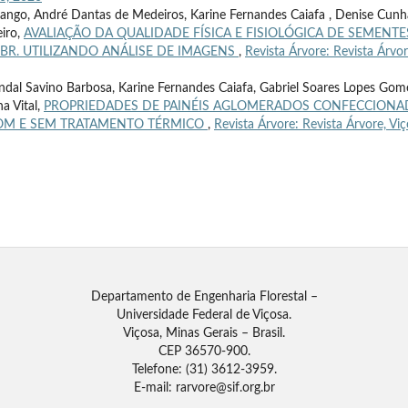
biango, André Dantas de Medeiros, Karine Fernandes Caiafa , Denise Cunh
eiro,
AVALIAÇÃO DA QUALIDADE FÍSICA E FISIOLÓGICA DE SEMENTE
 MACBR. UTILIZANDO ANÁLISE DE IMAGENS
,
Revista Árvore: Revista Árvor
dal Savino Barbosa, Karine Fernandes Caiafa, Gabriel Soares Lopes Gom
a Vital,
PROPRIEDADES DE PAINÉIS AGLOMERADOS CONFECCION
COM E SEM TRATAMENTO TÉRMICO
,
Revista Árvore: Revista Árvore, Viç
Departamento de Engenharia Florestal –
Universidade Federal de Viçosa.
Viçosa, Minas Gerais – Brasil.
CEP 36570-900.
Telefone: (31) 3612-3959.
E-mail: rarvore@sif.org.br