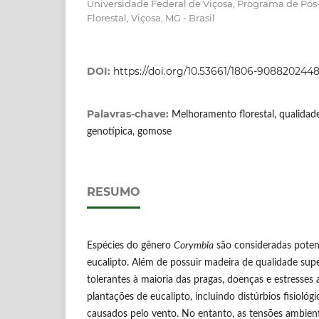
Universidade Federal de Viçosa, Programa de Pó
Florestal, Viçosa, MG - Brasil
DOI:
https://doi.org/10.53661/1806-9088202448
Palavras-chave:
Melhoramento florestal, qualidad
genotípica, gomose
RESUMO
Espécies do gênero
Corymbia
são consideradas potenc
eucalipto. Além de possuir madeira de qualidade supe
tolerantes à maioria das pragas, doenças e estresses
plantações de eucalipto, incluindo distúrbios fisiológi
causados pelo vento. No entanto, as tensões ambien