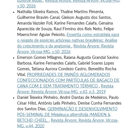
Euterpe edulis
,
Revista Árvore: Revista Árvore, Viçosa-MG,
v.50, 2026
Nathália Silveira Ramos, Thaline Martins Pimenta,
Guilherme Bravim Canal, Gleison Augusto dos Santos,
Amanda Vazoler Foli, Karine Fernandes Caiafa, Genaina
Aparecida de Souza, Raul Firmino dos Reis Neto, Felipe
Maerschner Aguiar Peixoto,
Enxertia como estratégia para
o resgate de espécies arbóreas nativas brasileiras: Análise
do crescimento e da anatomia
,
Revista Árvore: Revista
Árvore, Viçosa-MG, v.50, 2026
Emerson Gomes Milagres, Raiana Augusta Grandal Savino
Barbosa, Karine Fernandes Caiafa, Gabriel Soares Lopes
Gomes, Tatiana Aurora Condezo Castro, Benedito Rocha
Vital,
PROPRIEDADES DE PAINÉIS AGLOMERADOS
CONFECCIONADOS COM PARTÍCULAS DE BAGAÇO DE
CANA COM E SEM TRATAMENTO TÉRMICO
,
Revista
Árvore: Revista Árvore, Viçosa-MG, v.43, n.5, 2019
Daniel Teixeira Pinheiro, André Dantas de Medeiros, Paulo
César Hilst, Antônio Lelis Pinheiro, Denise Cunha Fernandes
dos Santos Dias,
GERMINAÇÃO E DESENVOLVIMENTO
PÓS-SEMINAL DE Melaleuca alternifolia (MAIDEN &
BETCHE) CHEEL.
,
Revista Árvore: Revista Árvore, Viçosa-
MG, v.44, 2020