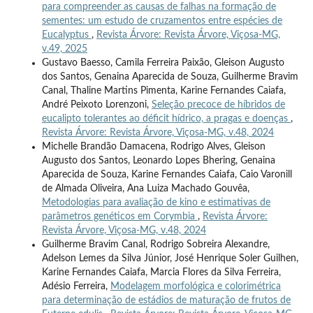
para compreender as causas de falhas na formação de
sementes: um estudo de cruzamentos entre espécies de
Eucalyptus
,
Revista Árvore: Revista Árvore, Viçosa-MG,
v.49, 2025
Gustavo Baesso, Camila Ferreira Paixão, Gleison Augusto
dos Santos, Genaina Aparecida de Souza, Guilherme Bravim
Canal, Thaline Martins Pimenta, Karine Fernandes Caiafa,
André Peixoto Lorenzoni,
Seleção precoce de híbridos de
eucalipto tolerantes ao déficit hídrico, a pragas e doenças
,
Revista Árvore: Revista Árvore, Viçosa-MG, v.48, 2024
Michelle Brandão Damacena, Rodrigo Alves, Gleison
Augusto dos Santos, Leonardo Lopes Bhering, Genaina
Aparecida de Souza, Karine Fernandes Caiafa, Caio Varonill
de Almada Oliveira, Ana Luiza Machado Gouvêa,
Metodologias para avaliação de kino e estimativas de
parâmetros genéticos em Corymbia
,
Revista Árvore:
Revista Árvore, Viçosa-MG, v.48, 2024
Guilherme Bravim Canal, Rodrigo Sobreira Alexandre,
Adelson Lemes da Silva Júnior, José Henrique Soler Guilhen,
Karine Fernandes Caiafa, Marcia Flores da Silva Ferreira,
Adésio Ferreira,
Modelagem morfológica e colorimétrica
para determinação de estádios de maturação de frutos de