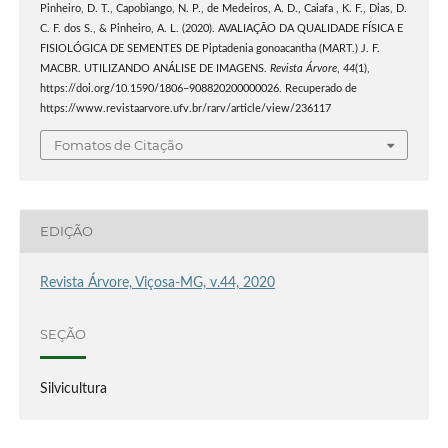
Pinheiro, D. T., Capobiango, N. P., de Medeiros, A. D., Caiafa , K. F., Dias, D.
C. F. dos S., & Pinheiro, A. L. (2020). AVALIAÇÃO DA QUALIDADE FÍSICA E
FISIOLÓGICA DE SEMENTES DE Piptadenia gonoacantha (MART.) J. F.
MACBR. UTILIZANDO ANÁLISE DE IMAGENS.
Revista Árvore
,
44
(1),
https://doi.org/10.1590/1806–908820200000026. Recuperado de
https://www.revistaarvore.ufv.br/rarv/article/view/236117
Fomatos de Citação
EDIÇÃO
Revista Árvore, Viçosa-MG, v.44, 2020
SEÇÃO
Silvicultura