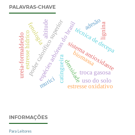
PALAVRAS-CHAVE
adesão
poder calorífico superior
altitude
espécies arbóreas do brasil
fenologia
lignina
técnica de decepa
estresse hídrico
ureia-formaldeído
sistema antioxidante
biomassa
catingueira
densidade
troca gasosa
murici
uso do solo
estresse oxidativo
INFORMAÇÕES
Para Leitores