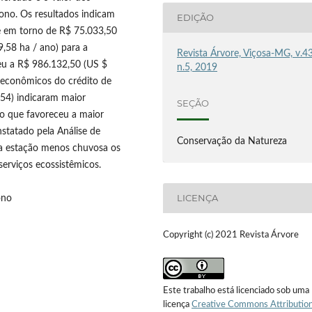
bono. Os resultados indicam
EDIÇÃO
e em torno de R$ 75.033,50
,58 ha / ano) para a
Revista Árvore, Viçosa-MG, v.43
eu a R$ 986.132,50 (US $
n.5, 2019
s econômicos do crédito de
354) indicaram maior
SEÇÃO
ão que favoreceu a maior
statado pela Análise de
Conservação da Natureza
na estação menos chuvosa os
erviços ecossistêmicos.
LICENÇA
ono
Copyright (c) 2021 Revista Árvore
Este trabalho está licenciado sob uma
licença
Creative Commons Attribution