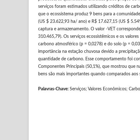
serviços foram estimados utilizando créditos de car
que o ecossistema produz 9 bens para a comunidad
(US $ 23.622,93 ha/ ano) e R$ 17.627,15 (US $ 5.549
captura e armazenamento. O valor -VET correspond
310.465,79). Os serviços ecossistêmicos e os valore
carbono atmosférico (p = 0,0278) e do solo (p = 0,0
importância na estação chuvosa devido a precipitaç
quantidade de carbono. Esse comportamento foi con
Componentes Principais (50,1%), que mostrou que 
bens são mais importantes quando comparados aos s
Palavras-Chave:
Serviços; Valores Econômicos; Carb