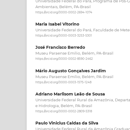
Universidade Federal do Pará, Programa de Pós-
Ambientais, Belém, PA-Brasil
https://orcid.org/0000-0002-2694-1074
Maria Isabel Vitorino
Universidade Federal do Pará, Faculdade de Meteo
https://orcid.org/0000-0003-3253-5301
José Francisco Berredo
Museu Paraense Emílio, Belém, PA-Brasil
https://orcid.org/0000-0002-8590-2462
Mário Augusto Gonçalves Jardim
Museu Paraense Emílio, Belém, PA-Brasil
https://orcid.org/0000-0003-1575-1248
Adriano Marlisom Leão de Sousa
Universidade Federal Rural da Amazônia, Depar
e Hidrologia, Belém, PA-Brasil
https://orcid.org/0000-0002-2809-5318
Paulo Vinicius Caldas da Silva
Universidade Federal Rural da Amazônia,Gradu