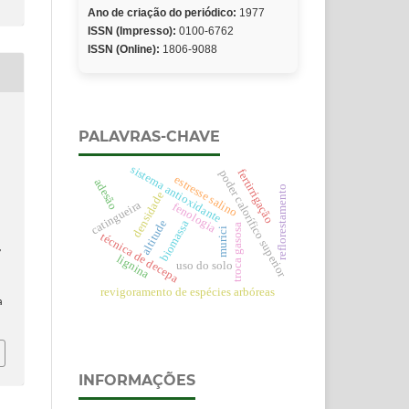
Ano de criação do periódico:
1977
ISSN (Impresso):
0100-6762
ISSN (Online):
1806-9088
PALAVRAS-CHAVE
sistema antioxidante
fertirrigação
poder calorífico superior
estresse salino
adesão
reflorestamento
densidade
catingueira
fenologia
altitude
biomassa
troca gasosa
murici
técnica de decepa
,
lignina
uso do solo
revigoramento de espécies arbóreas
a
INFORMAÇÕES