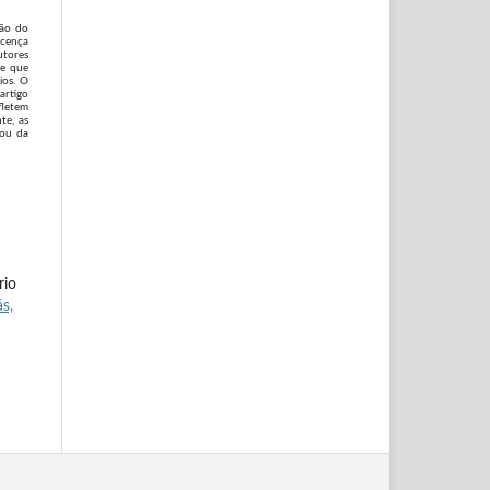
são do
icença
utores
 e que
ios. O
artigo
fletem
te, as
 ou da
rio
s,