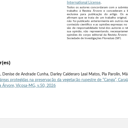
International License
.
Todos os autores concordaram com a submis
trabalho à Revista Árvore e concederam a l
exclusiva para publicação do artigo. Os a
afirmam que se trata de um trabalho original,
não foi publicado anteriormente em outros me
conteúdo científico e as opiniões expressas no 
são de responsabilidade total dos autores e re
sua opinião, não representando, necessariamen
opiniões do corpo editorial da Revista Árvore
Sociedade de Investigações Florestais (SIF).
r(es)
o, Denise de Andrade Cunha, Darley Calderaro Leal Matos, Pia Parolin, Má
áreas protegidas na preservação da vegetação rupestre de “Canga”, Carajá
ta Árvore, Viçosa-MG, v.50, 2026