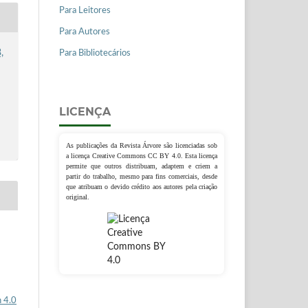
Para Leitores
Para Autores
,
Para Bibliotecários
LICENÇA
As publicações da Revista Árvore são licenciadas sob
a licença Creative Commons CC BY 4.0. Esta licença
permite que outros distribuam, adaptem e criem a
partir do trabalho, mesmo para fins comerciais, desde
que atribuam o devido crédito aos autores pela criação
original.
 4.0