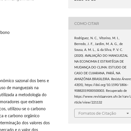
COMO CITAR
arbono
Rodriguez, N. C., Vitorino, M. I.,
Berredo, J. F., Jardim, M. A. G., de
Sousa, A. M. L., & da Silva, P. V. C.
(2020). AVALIAÇÃO DO MANGUEZAL
NA ECONOMIA E ESTRATÉGIA DE
MUDANÇA DO CLIMA: ESTUDO DE
CASO DE CUIARANA, PARÁ, NA
AMAZÔNIA BRASILEIRA.
Revista Árvore
conômico sazonal dos bens e
43
(05), https://doi.org/10.1590/1806–
o uso de manguezais na
90882019000500003. Recuperado de
tilizada a metodologia do
https://www.revistaarvore.ufv.br/rarv/
5 moradores que extraem
rticle/view/221132
os, utilizou-se o carbono
Fomatos de Citação
ca e carbono orgânico
terminação dos valores dos
mercado e o valor dos