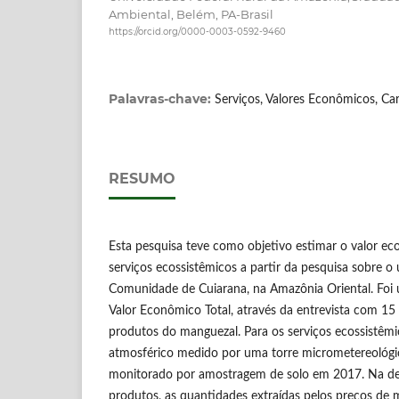
Ambiental, Belém, PA-Brasil
https://orcid.org/0000-0003-0592-9460
Palavras-chave:
Serviços, Valores Econômicos, C
RESUMO
Esta pesquisa teve como objetivo estimar o valor e
serviços ecossistêmicos a partir da pesquisa sobre 
Comunidade de Cuiarana, na Amazônia Oriental. Foi u
Valor Econômico Total, através da entrevista com 1
produtos do manguezal. Para os serviços ecossistêmic
atmosférico medido por uma torre micrometereológi
monitorado por amostragem de solo em 2017. Na de
produtos, as quantidades extraídas pelos preços de 