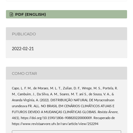
PDF (ENGLISH)
PUBLICADO
2022-02-21
COMO CITAR
Capo, L. F. M., de Moraes, M. L. T., Zulian, D. F., Wrege, M. S., Portela, R.
M., Cambuim, J., Da Silva, A. M., Soares, M. T. ani S., de Sousa, V. A., &
Ananda Virginia, A. (2022). DISTRIBUIÇÃO NATURAL DE Myracrodruon
urundeuva FR. ALL. NO BRASIL EM CENÁRIOS CLIMÁTICOS ATUAIS E
FUTUROS DEVIDO A MUDANÇAS CLIMÁTICAS GLOBAIS.
Revista Árvore
,
46
(1), https://doi.org/10.1590/1806–908820220000009. Recuperado de
https://www.revistaarvore.ufv.br/rarv/article/view/252294