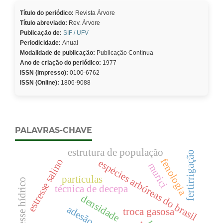
Título do periódico:
Revista Árvore
Título abreviado:
Rev. Árvore
Publicação de:
SIF / UFV
Periodicidade:
Anual
Modalidade de publicação:
Publicação Contínua
Ano de criação do periódico:
1977
ISSN (Impresso):
0100-6762
ISSN (Online):
1806-9088
PALAVRAS-CHAVE
estrutura de população
fertirrigação
fenologia
estresse salino
espécies arbóreas do brasil
murici
partículas
estresse hídrico
técnica de decepa
densidade
adesão
troca gasosa