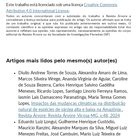
Este trabalho está licenciado sob uma licença
Creative Commons
Attribution 4.0 International License
.
Todos os autores concordaram com a submissão do trabalho à Revista Árvore e
concederam a licença exclusiva para publicação do artigo. Os autores afirmam que se trata
de um trabalho original, e que não foi publicado anteriormente em outros meios. O
conteúdo científico e as opiniões expressas no artigo são de responsabilidade total dos
autores e refletem sua opinião, não representando, necessariamente, as opiniões do corpo
editorial da Revista Árvore ou da Sociedade de Investigações Florestais (SIF).
Artigos mais lidos pelo mesmo(s) autor(es)
Diulio Andrew Torres de Souza, Alexandra Amaro de Lima,
Marcos Silveira Wrege, Ananda Virginia de Aguiar, Caroline
de Souza Bezerra, Carlos Henrique Salvino Gadêlha
Meneses, Ricardo Lopes, Santiago Linorio Ferreyra Ramos,
Iasmin Laís Damasceno Paranatinga, Maria Teresa Gomes
Lopes,
Impactos das mudanças climáticas na distribuição
natural de espécies de várzea alta e baixa na Amazônia
,
Revista Árvore: Revista Árvore, Viçosa-MG, v.48, 2024
Eduardo Luiz Longui, Guilherme Henrique Custódio,
Maurício Ranzini, Alexandre Marques da Silva, Miguel Luiz
Menezes Freitas, José Cambuim, Mario Luiz Teixeira de