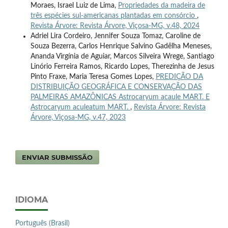
Moraes, Israel Luiz de Lima,
Propriedades da madeira de
três espécies sul-americanas plantadas em consórcio
,
Revista Árvore: Revista Árvore, Viçosa-MG, v.48, 2024
Adriel Lira Cordeiro, Jennifer Souza Tomaz, Caroline de
Souza Bezerra, Carlos Henrique Salvino Gadêlha Meneses,
Ananda Virgínia de Aguiar, Marcos Silveira Wrege, Santiago
Linório Ferreira Ramos, Ricardo Lopes, Therezinha de Jesus
Pinto Fraxe, Maria Teresa Gomes Lopes,
PREDIÇÃO DA
DISTRIBUIÇÃO GEOGRÁFICA E CONSERVAÇÃO DAS
PALMEIRAS AMAZÔNICAS Astrocaryum acaule MART. E
Astrocaryum aculeatum MART.
,
Revista Árvore: Revista
Árvore, Viçosa-MG, v.47, 2023
ENVIAR SUBMISSÃO
IDIOMA
Português (Brasil)