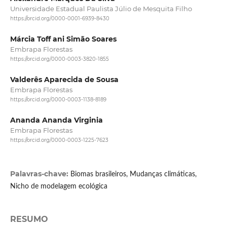
Universidade Estadual Paulista Júlio de Mesquita Filho
https://orcid.org/0000-0001-6939-8430
Márcia Toff ani Simão Soares
Embrapa Florestas
https://orcid.org/0000-0003-3820-1855
Valderês Aparecida de Sousa
Embrapa Florestas
https://orcid.org/0000-0003-1138-8189
Ananda Ananda Virginia
Embrapa Florestas
https://orcid.org/0000-0003-1225-7623
Palavras-chave:
Biomas brasileiros, Mudanças climáticas,
Nicho de modelagem ecológica
RESUMO