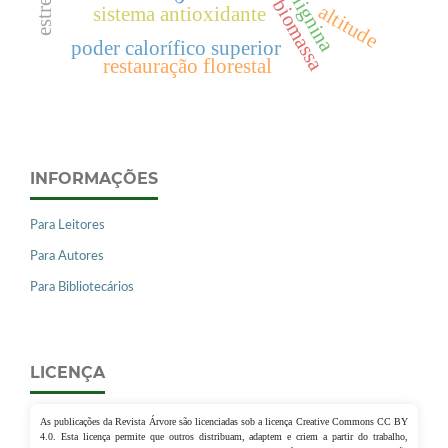
lignina
biomassa
altitude
sistema antioxidante
poder calorífico superior
restauração florestal
INFORMAÇÕES
Para Leitores
Para Autores
Para Bibliotecários
LICENÇA
As publicações da Revista Árvore são licenciadas sob a licença Creative Commons CC BY
4.0. Esta licença permite que outros distribuam, adaptem e criem a partir do trabalho,