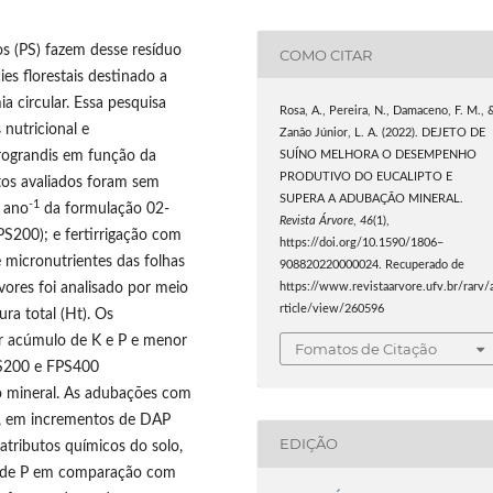
os (PS) fazem desse resíduo
COMO CITAR
es florestais destinado a
 circular. Essa pesquisa
Rosa, A., Pereira, N., Damaceno, F. M., 
 nutricional e
Zanão Júnior, L. A. (2022). DEJETO DE
rograndis em função da
SUÍNO MELHORA O DESEMPENHO
PRODUTIVO DO EUCALIPTO E
tos avaliados foram sem
SUPERA A ADUBAÇÃO MINERAL.
-1
ano
da formulação 02-
Revista Árvore
,
46
(1),
S200); e fertirrigação com
https://doi.org/10.1590/1806–
 micronutrientes das folhas
908820220000024. Recuperado de
vores foi analisado por meio
https://www.revistaarvore.ufv.br/rarv/
rticle/view/260596
ura total (Ht). Os
r acúmulo de K e P e menor
Fomatos de Citação
PS200 e FPS400
o mineral. As adubações com
, em incrementos de DAP
EDIÇÃO
atributos químicos do solo,
es de P em comparação com