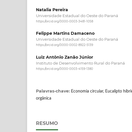
Natalia Pereira
Universidade Estadual do Oeste do Paraná
https://orcid.org/0000-0003-3481-1058
Felippe Martins Damaceno
Universidade Estadual do Oeste do Paraná
https://orcid.org/0000-0002-8922-5139
Luiz Antônio Zanão Júnior
Instituto de Desenvolvimento Rural do Paraná
https://orcid.org/0000-0003-4159-1380
Palavras-chave:
Economia circular, Eucalipto híb
orgânica
RESUMO