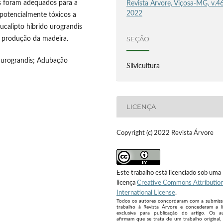
es foram adequados para a
Revista Árvore, Viçosa-MG, v.46
2022
potencialmente tóxicos a
ucalipto híbrido urograndis
SEÇÃO
e produção da madeira.
o urograndis; Adubação
Silvicultura
LICENÇA
Copyright (c) 2022 Revista Árvore
Este trabalho está licenciado sob uma
licença
Creative Commons Attribution
International License
.
Todos os autores concordaram com a submis
trabalho à Revista Árvore e concederam a l
exclusiva para publicação do artigo. Os a
afirmam que se trata de um trabalho original,