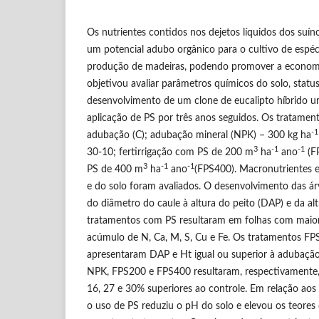
Os nutrientes contidos nos dejetos líquidos dos suín
um potencial adubo orgânico para o cultivo de espéci
produção de madeiras, podendo promover a economia
objetivou avaliar parâmetros químicos do solo, status
desenvolvimento de um clone de eucalipto híbrido u
aplicação de PS por três anos seguidos. Os tratamen
-1
adubação (C); adubação mineral (NPK) – 300 kg ha
3
-1
-1
30-10; fertirrigação com PS de 200 m
ha
ano
(FP
3
-1
-1
PS de 400 m
ha
ano
(FPS400). Macronutrientes e
e do solo foram avaliados. O desenvolvimento das ár
do diâmetro do caule à altura do peito (DAP) e da alt
tratamentos com PS resultaram em folhas com maio
acúmulo de N, Ca, M, S, Cu e Fe. Os tratamentos F
apresentaram DAP e Ht igual ou superior à adubaçã
NPK, FPS200 e FPS400 resultaram, respectivamente
16, 27 e 30% superiores ao controle. Em relação aos 
o uso de PS reduziu o pH do solo e elevou os teor