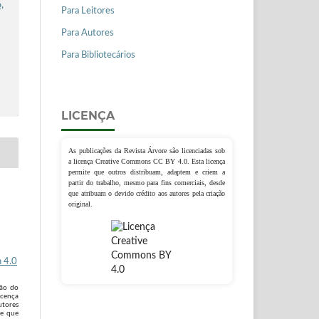
,
Para Leitores
Para Autores
Para Bibliotecários
LICENÇA
As publicações da Revista Árvore são licenciadas sob
a licença Creative Commons CC BY 4.0. Esta licença
permite que outros distribuam, adaptem e criem a
partir do trabalho, mesmo para fins comerciais, desde
que atribuam o devido crédito aos autores pela criação
original.
 4.0
são do
icença
utores
 e que