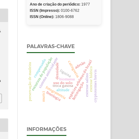
Ano de criação do periódico:
1977
ISSN (Impresso):
0100-6762
ISSN (Online):
1806-9088
&
PALAVRAS-CHAVE
estrutura de população
sistema antioxidante
compensado
espécies arbóreas do brasil
catingueira
adesão
preservação de madeira
densidade
estresse hídrico
lignina
cryptotermes brevis
estresse salino
biomassa
a
uso do solo
fertirrigação
troca gasosa
fotogrametria
altitude
fenologia
murici
INFORMAÇÕES