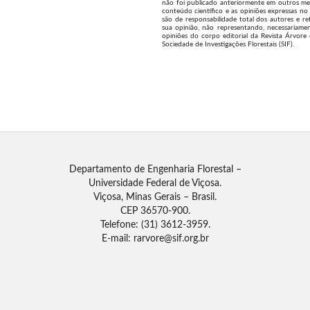
não foi publicado anteriormente em outros me
conteúdo científico e as opiniões expressas no 
são de responsabilidade total dos autores e re
sua opinião, não representando, necessariamen
opiniões do corpo editorial da Revista Árvore
Sociedade de Investigações Florestais (SIF).
Departamento de Engenharia Florestal –
Universidade Federal de Viçosa.
Viçosa, Minas Gerais – Brasil.
CEP 36570-900.
Telefone: (31) 3612-3959.
E-mail: rarvore@sif.org.br