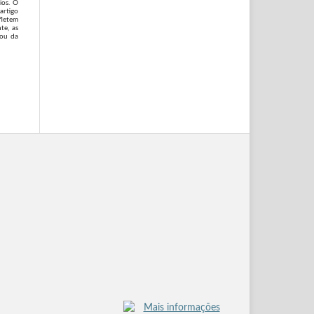
ios. O
artigo
fletem
te, as
 ou da