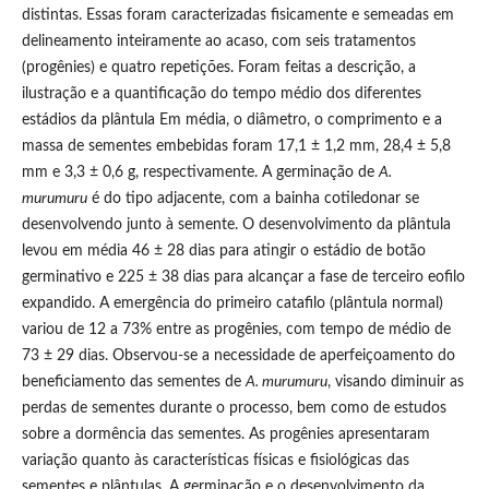
distintas. Essas foram caracterizadas fisicamente e semeadas em
delineamento inteiramente ao acaso, com seis tratamentos
(progênies) e quatro repetições. Foram feitas a descrição, a
ilustração e a quantificação do tempo médio dos diferentes
estádios da plântula Em média, o diâmetro, o comprimento e a
massa de sementes embebidas foram 17,1 ± 1,2 mm, 28,4 ± 5,8
mm e 3,3 ± 0,6 g, respectivamente. A germinação de
A.
murumuru
é do tipo adjacente, com a bainha cotiledonar se
desenvolvendo junto à semente. O desenvolvimento da plântula
levou em média 46 ± 28 dias para atingir o estádio de botão
germinativo e 225 ± 38 dias para alcançar a fase de terceiro eofilo
expandido. A emergência do primeiro catafilo (plântula normal)
variou de 12 a 73% entre as progênies, com tempo de médio de
73 ± 29 dias. Observou-se a necessidade de aperfeiçoamento do
beneficiamento das sementes de
A. murumuru
, visando diminuir as
perdas de sementes durante o processo, bem como de estudos
sobre a dormência das sementes. As progênies apresentaram
variação quanto às características físicas e fisiológicas das
sementes e plântulas. A germinação e o desenvolvimento da