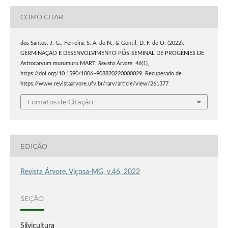
COMO CITAR
dos Santos, J. G., Ferreira, S. A. do N., & Gentil, D. F. de O. (2022).
GERMINAÇÃO E DESENVOLVIMENTO PÓS-SEMINAL DE PROGÊNIES DE
Astrocaryum murumuru MART.
Revista Árvore
,
46
(1),
https://doi.org/10.1590/1806–908820220000029. Recuperado de
https://www.revistaarvore.ufv.br/rarv/article/view/261377
Fomatos de Citação
EDIÇÃO
Revista Árvore, Viçosa-MG, v.46, 2022
SEÇÃO
Silvicultura