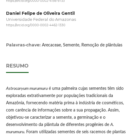
https://orcid.org/0000-0002-4156-9733
Daniel Felipe de Oliveira Gentil
Universidade Federal do Amazonas
https://orcid.org/0000-0002-4462-1330
Palavras-chave:
Arecaceae, Semente, Remoção de plântulas
RESUMO
Astrocaryum murumuru
é uma palmeira cujas sementes têm sido
exploradas extrativamente por populações tradicionais da
Amazônia, fornecendo matéria prima à indústria de cosméticos,
com carência de informações sobre a sua propagação. Assim,
objetivou-se caracterizar a semente, a germinação e o
desenvolvimento da plântula de diferentes progênies de
A.
murumuru
. Foram utilizadas sementes de seis racemos de plantas