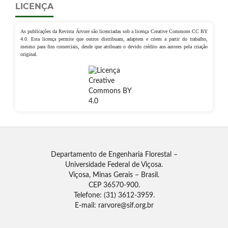
LICENÇA
As publicações da Revista Árvore são licenciadas sob a licença Creative Commons CC BY
4.0. Esta licença permite que outros distribuam, adaptem e criem a partir do trabalho,
mesmo para fins comerciais, desde que atribuam o devido crédito aos autores pela criação
original.
Departamento de Engenharia Florestal –
Universidade Federal de Viçosa.
Viçosa, Minas Gerais – Brasil.
CEP 36570-900.
Telefone: (31) 3612-3959.
E-mail: rarvore@sif.org.br