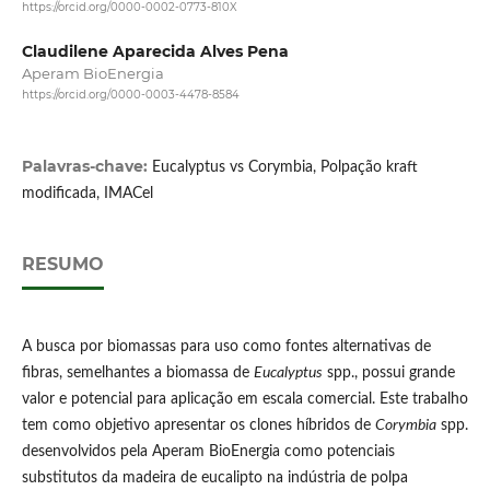
https://orcid.org/0000-0002-0773-810X
Claudilene Aparecida Alves Pena
Aperam BioEnergia
https://orcid.org/0000-0003-4478-8584
Palavras-chave:
Eucalyptus vs Corymbia, Polpação kraft
modificada, IMACel
RESUMO
A busca por biomassas para uso como fontes alternativas de
fibras, semelhantes a biomassa de
Eucalyptus
spp., possui grande
valor e potencial para aplicação em escala comercial. Este trabalho
tem como objetivo apresentar os clones híbridos de
Corymbia
spp.
desenvolvidos pela Aperam BioEnergia como potenciais
substitutos da madeira de eucalipto na indústria de polpa