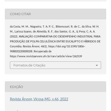
COMO CITAR
da Costa, M. M., Nogueira, T. A. P. C., Bittencourt, R. de C., da Silva, W. H.
M., Larissa Soares, de Almeida, R. F., dos Santos, G. A., & Pena, C. A. A.
(2022). AVALIAÇÃO COMPARATIVA DO DESEMPENHO INDUSTRIAL PARA
PRODUÇÃO DE POLPA CELULÓSICA ENTRE EUCALIPTO E HÍBRIDOS DE
Corymbia.
Revista Árvore
,
46
(1), https://doi.org/10.1590/1806–
908820220000028. Recuperado de
https://www.revistaarvore.ufv.br/rarv/article/view/262539
Fomatos de Citação
EDIÇÃO
Revista Árvore, Viçosa-MG, v.46, 2022