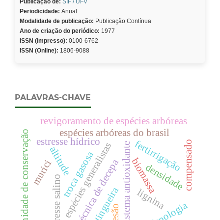
Publicação de:
SIF / UFV
Periodicidade:
Anual
Modalidade de publicação:
Publicação Contínua
Ano de criação do periódico:
1977
ISSN (Impresso):
0100-6762
ISSN (Online):
1806-9088
PALAVRAS-CHAVE
revigoramento de espécies arbóreas
espécies arbóreas do brasil
unidade de conservação
estresse hídrico
fertirrigação
compensado
espécies generalistas
sistema antioxidante
altitude
troca gasosa
biomassa
técnica de decepa
murici
densidade
estresse salino
catingueira
lignina
fenologia
adesão