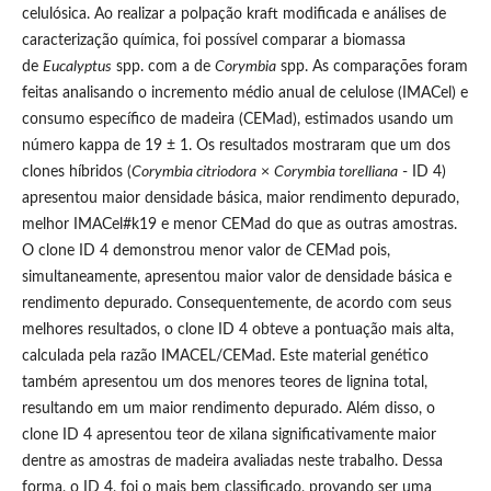
celulósica. Ao realizar a polpação kraft modificada e análises de
caracterização química, foi possível comparar a biomassa
de
Eucalyptus
spp. com a de
Corymbia
spp. As comparações foram
feitas analisando o incremento médio anual de celulose (IMACel) e
consumo específico de madeira (CEMad), estimados usando um
número kappa de 19 ± 1. Os resultados mostraram que um dos
clones híbridos (
Corymbia citriodora
×
Corymbia torelliana
- ID 4)
apresentou maior densidade básica, maior rendimento depurado,
melhor IMACel#k19 e menor CEMad do que as outras amostras.
O clone ID 4 demonstrou menor valor de CEMad pois,
simultaneamente, apresentou maior valor de densidade básica e
rendimento depurado. Consequentemente, de acordo com seus
melhores resultados, o clone ID 4 obteve a pontuação mais alta,
calculada pela razão IMACEL/CEMad. Este material genético
também apresentou um dos menores teores de lignina total,
resultando em um maior rendimento depurado. Além disso, o
clone ID 4 apresentou teor de xilana significativamente maior
dentre as amostras de madeira avaliadas neste trabalho. Dessa
forma, o ID 4, foi o mais bem classificado, provando ser uma