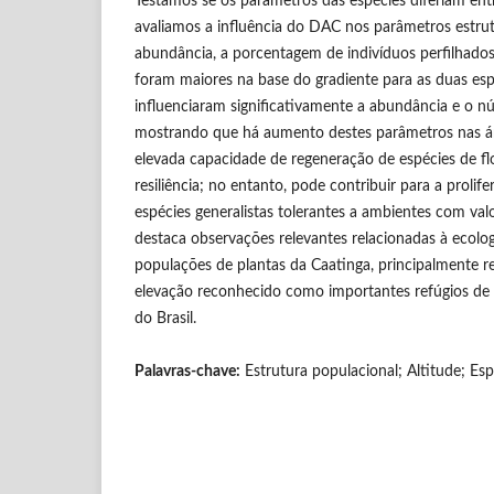
Testamos se os parâmetros das espécies diferiam entr
avaliamos a influência do DAC nos parâmetros estrut
abundância, a porcentagem de indivíduos perfilhados
foram maiores na base do gradiente para as duas es
influenciaram significativamente a abundância e o nú
mostrando que há aumento destes parâmetros nas ár
elevada capacidade de regeneração de espécies de fl
resiliência; no entanto, pode contribuir para a proli
espécies generalistas tolerantes a ambientes com va
destaca observações relevantes relacionadas à ecologi
populações de plantas da Caatinga, principalmente r
elevação reconhecido como importantes refúgios de b
do Brasil.
Palavras-chave:
Estrutura populacional; Altitude; Espé