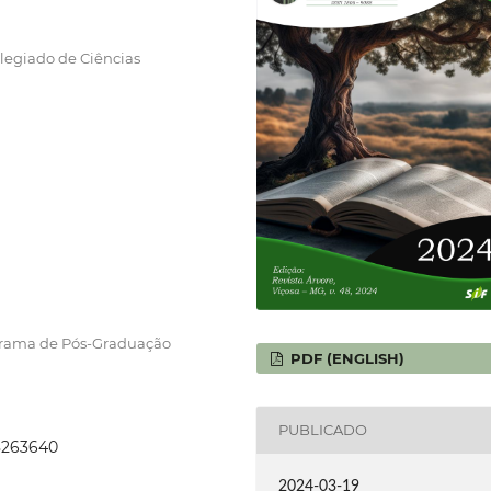
olegiado de Ciências
grama de Pós-Graduação
PDF (ENGLISH)
PUBLICADO
48263640
2024-03-19