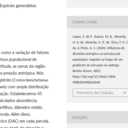
Espécies generalistas
COMO CITAR
Lopes, S. de F., Ramos, M. B., Almeida,
H. A. de, Almeida, G. R. de, Silva, F. K. 
da, & Pinto, A. S. (2024). Influência do
r como a variação de fatores
distúrbio antrópico na estrutura de
utura populacional de
populações vegetais ao longo de um
gradiente de elevação na caatinga.
itude, as serras da região
Revista Árvore
,
48
(1).
 de pressão antrópica. Nós
https://doi.org/10.53661/1806-
pécies (
Croton blanchetianus
9088202448263640
ewis) com ampla distribuição
Fomatos de Citação
vação. Estabelecemos 45
calculados abundância,
rfilhos, diâmetro médio,
rcela. Além disso,
EDIÇÃO
ônico (DAC) em cada parcela.