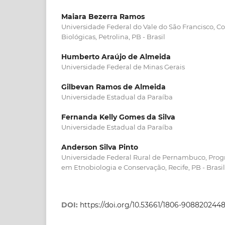
Maiara Bezerra Ramos
Universidade Federal do Vale do São Francisco, C
Biológicas, Petrolina, PB - Brasil
Humberto Araújo de Almeida
Universidade Federal de Minas Gerais
Gilbevan Ramos de Almeida
Universidade Estadual da Paraíba
Fernanda Kelly Gomes da Silva
Universidade Estadual da Paraíba
Anderson Silva Pinto
Universidade Federal Rural de Pernambuco, Pro
em Etnobiologia e Conservação, Recife, PB - Brasil
DOI:
https://doi.org/10.53661/1806-90882024