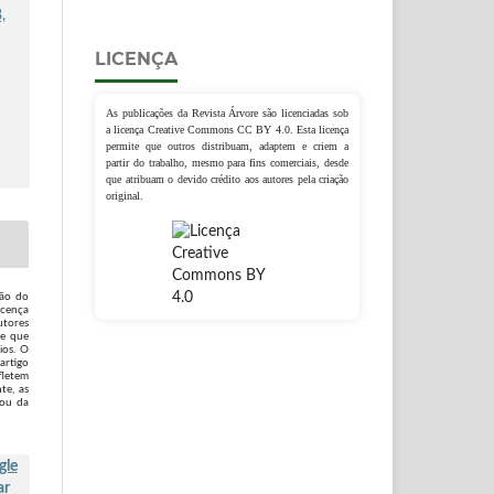
,
LICENÇA
As publicações da Revista Árvore são licenciadas sob
a licença Creative Commons CC BY 4.0. Esta licença
permite que outros distribuam, adaptem e criem a
partir do trabalho, mesmo para fins comerciais, desde
que atribuam o devido crédito aos autores pela criação
original.
são do
icença
utores
 e que
ios. O
artigo
fletem
te, as
 ou da