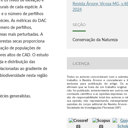
e os níveis de elevação e
Revista Árvore, Viçosa-MG, v.48
urais de cada espécie. A
2024
 e o número de perfilhos
pécies. As métricas do DAC
SEÇÃO
mero de perfilhos,
eas mais perturbadas. A
Conservação da Natureza
orestas secas proporciona
feração de populações de
lores altos de CAD. O estudo
a e distribuição das
LICENÇA
elacionadas ao gradiente de
iodiversidade nesta região
Todos os autores concordaram com a submis
trabalho à Revista Árvore e concederam a l
exclusiva para publicação do artigo. Os a
afirmam que se trata de um trabalho original,
não foi publicado anteriormente em outros me
conteúdo científico e as opiniões expressas no 
cies generalistas.
são de responsabilidade total dos autores e re
sua opinião, não representando, necessariamen
opiniões do corpo editorial da Revista Árvore
Sociedade de Investigações Florestais (SIF).
0
0