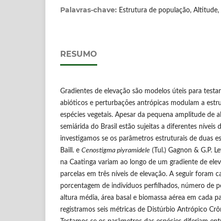
Palavras-chave:
Estrutura de população, Altitude, 
RESUMO
Gradientes de elevação são modelos úteis para testa
abióticos e perturbações antrópicas modulam a estr
espécies vegetais. Apesar da pequena amplitude de alt
semiárida do Brasil estão sujeitas a diferentes níveis
investigamos se os parâmetros estruturais de duas es
Baill. e
Cenostigma piyramidele
(Tul.) Gagnon & G.P. L
na Caatinga variam ao longo de um gradiente de ele
parcelas em três níveis de elevação. A seguir foram 
porcentagem de indivíduos perfilhados, número de pe
altura média, área basal e biomassa aérea em cada pa
registramos seis métricas de Distúrbio Antrópico Cr