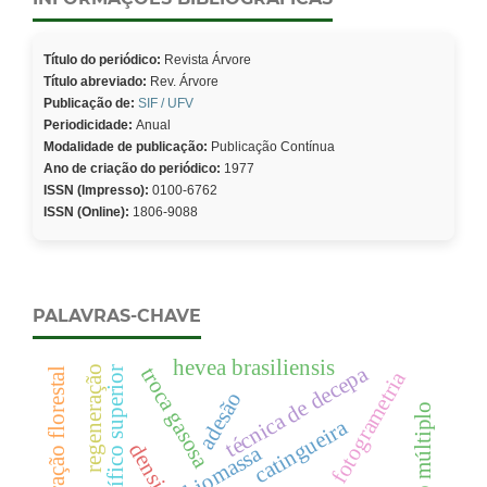
Título do periódico:
Revista Árvore
Título abreviado:
Rev. Árvore
Publicação de:
SIF / UFV
Periodicidade:
Anual
Modalidade de publicação:
Publicação Contínua
Ano de criação do periódico:
1977
ISSN (Impresso):
0100-6762
ISSN (Online):
1806-9088
PALAVRAS-CHAVE
hevea brasiliensis
técnica de decepa
troca gasosa
regeneração
poder calorífico superior
restauração florestal
fotogrametria
adesão
uso múltiplo
catingueira
densidade
biomassa