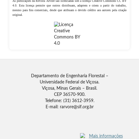
As publicações da Revista Árvore são licenciadas sob a licença Creative Commons CC BY
4.0. Esta licença permite que outros distribuam, adaptem e criem a partir do trabalho,
mesmo para fins comerciais, desde que atribuam o devido crédito aos autores pela criação
original.
Departamento de Engenharia Florestal –
Universidade Federal de Viçosa.
Viçosa, Minas Gerais – Brasil.
CEP 36570-900.
Telefone: (31) 3612-3959.
E-mail: rarvore@sif.org.br