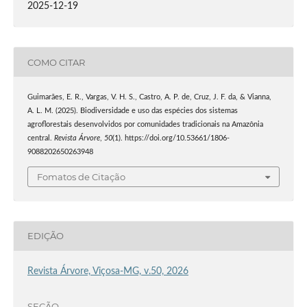
2025-12-19
COMO CITAR
Guimarães, E. R., Vargas, V. H. S., Castro, A. P. de, Cruz, J. F. da, & Vianna,
A. L. M. (2025). Biodiversidade e uso das espécies dos sistemas
agroflorestais desenvolvidos por comunidades tradicionais na Amazônia
central.
Revista Árvore
,
50
(1). https://doi.org/10.53661/1806-
9088202650263948
Fomatos de Citação
EDIÇÃO
Revista Árvore, Viçosa-MG, v.50, 2026
SEÇÃO