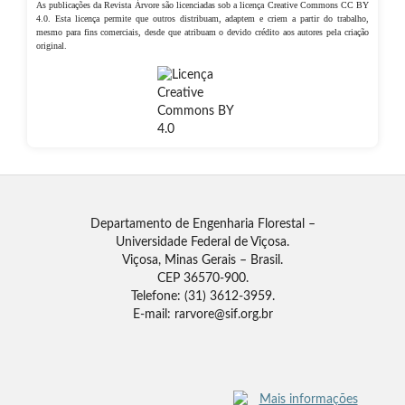
As publicações da Revista Árvore são licenciadas sob a licença Creative Commons CC BY
4.0. Esta licença permite que outros distribuam, adaptem e criem a partir do trabalho,
mesmo para fins comerciais, desde que atribuam o devido crédito aos autores pela criação
original.
Departamento de Engenharia Florestal –
Universidade Federal de Viçosa.
Viçosa, Minas Gerais – Brasil.
CEP 36570-900.
Telefone: (31) 3612-3959.
E-mail: rarvore@sif.org.br