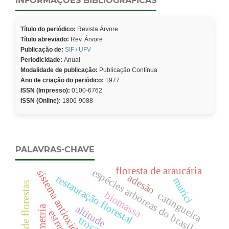
INFORMAÇÕES BIBLIOGRÁFICAS
Título do periódico:
Revista Árvore
Título abreviado:
Rev. Árvore
Publicação de:
SIF / UFV
Periodicidade:
Anual
Modalidade de publicação:
Publicação Contínua
Ano de criação do periódico:
1977
ISSN (Impresso):
0100-6762
ISSN (Online):
1806-9088
PALAVRAS-CHAVE
floresta de araucária
espécies arbóreas do brasil
sistema antioxidante
adesão
restauração florestal
murici
biomassa
catingueira
altitude