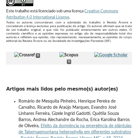
Este trabalho está licenciado sob uma licença
Creative Commons
Attribution 4.0 International License
.
Todos os autores concordaram com a submissão do trabalho à Revista Árvore e
concederam a licença exclusiva para publicação do artigo. Os autores afirmam que se trata
de um trabalho original, e que não foi publicado anteriormente em outros meios. O
conteúdo científico e as opiniões expressas no artigo são de responsabilidade total dos
autores e refletem sua opinião, não representando, necessariamente, as opiniões do corpo
editorial da Revista Árvore ou da Sociedade de Investigações Florestais (SIF).
0
0
Artigos mais lidos pelo mesmo(s) autor(es)
Romário de Mesquita Pinheiro, Henrique Pereira de
Carvalho, Ricardo de Araújo Marques, Evandro José
Linhares Ferreira, Gizele Ingrid Gadotti, Quétila Souza
Barros, Andrea Alechandre da Rocha, Erica Karolina Barros
de Oliveira,
Efeito da dormência na emergência de plântulas
de Tabernaemontana heterophylla em diferentes substratos