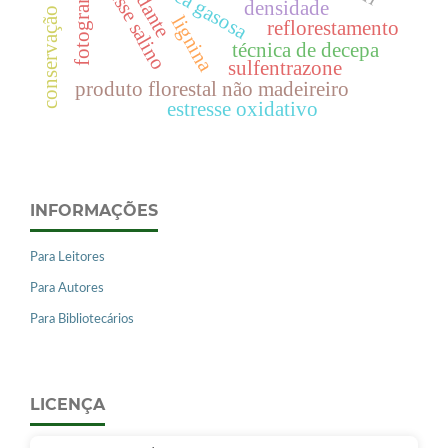
conservação de florestas
fotogrametria
estresse salino
troca gasosa
densidade
lignina
reflorestamento
técnica de decepa
sulfentrazone
produto florestal não madeireiro
estresse oxidativo
INFORMAÇÕES
Para Leitores
Para Autores
Para Bibliotecários
LICENÇA