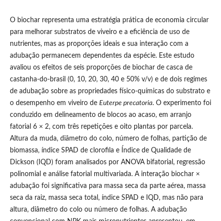
O biochar representa uma estratégia prática de economia circular
para melhorar substratos de viveiro e a eficiência de uso de
nutrientes, mas as proporções ideais e sua interação com a
adubação permanecem dependentes da espécie. Este estudo
avaliou os efeitos de seis proporções de biochar de casca de
castanha-do-brasil (0, 10, 20, 30, 40 e 50% v/v) e de dois regimes
de adubação sobre as propriedades físico-químicas do substrato e
o desempenho em viveiro de
Euterpe precatoria
. O experimento foi
conduzido em delineamento de blocos ao acaso, em arranjo
fatorial 6 × 2, com três repetições e oito plantas por parcela.
Altura da muda, diâmetro do colo, número de folhas, partição de
biomassa, índice SPAD de clorofila e Índice de Qualidade de
Dickson (IQD) foram analisados por ANOVA bifatorial, regressão
polinomial e análise fatorial multivariada. A interação biochar ×
adubação foi significativa para massa seca da parte aérea, massa
seca da raiz, massa seca total, índice SPAD e IQD, mas não para
altura, diâmetro do colo ou número de folhas. A adubação