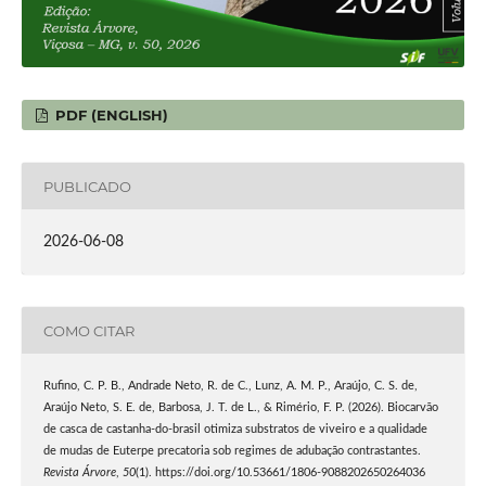
PDF (ENGLISH)
PUBLICADO
2026-06-08
COMO CITAR
Rufino, C. P. B., Andrade Neto, R. de C., Lunz, A. M. P., Araújo, C. S. de,
Araújo Neto, S. E. de, Barbosa, J. T. de L., & Rimério, F. P. (2026). Biocarvão
de casca de castanha-do-brasil otimiza substratos de viveiro e a qualidade
de mudas de Euterpe precatoria sob regimes de adubação contrastantes.
Revista Árvore
,
50
(1). https://doi.org/10.53661/1806-9088202650264036