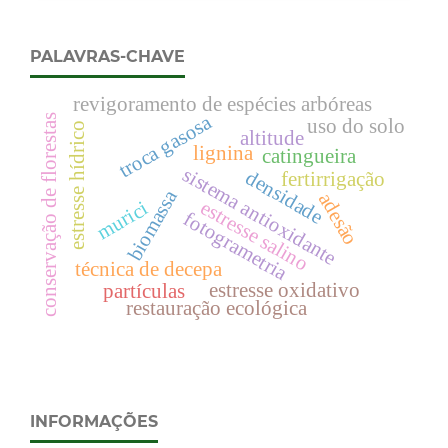
PALAVRAS-CHAVE
revigoramento de espécies arbóreas
troca gasosa
conservação de florestas
uso do solo
estresse hídrico
altitude
lignina
catingueira
sistema antioxidante
densidade
fertirrigação
biomassa
adesão
estresse salino
murici
fotogrametria
técnica de decepa
estresse oxidativo
partículas
restauração ecológica
INFORMAÇÕES