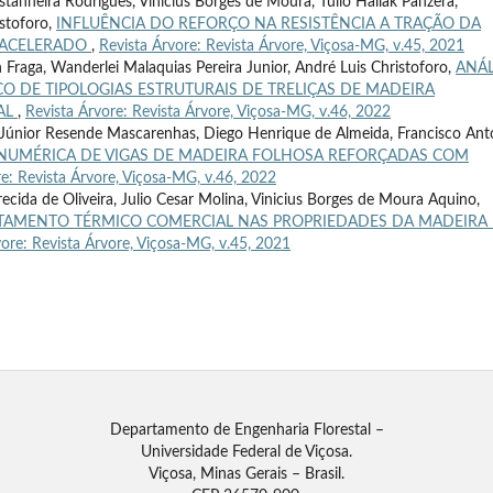
anheira Rodrigues, Vinicius Borges de Moura, Túlio Hallak Panzera,
istoforo,
INFLUÊNCIA DO REFORÇO NA RESISTÊNCIA A TRAÇÃO DA
 ACELERADO
,
Revista Árvore: Revista Árvore, Viçosa-MG, v.45, 2021
Fraga, Wanderlei Malaquias Pereira Junior, André Luis Christoforo,
ANÁL
 DE TIPOLOGIAS ESTRUTURAIS DE TRELIÇAS DE MADEIRA
AL
,
Revista Árvore: Revista Árvore, Viçosa-MG, v.46, 2022
 Júnior Resende Mascarenhas, Diego Henrique de Almeida, Francisco Ant
 NUMÉRICA DE VIGAS DE MADEIRA FOLHOSA REFORÇADAS COM
re: Revista Árvore, Viçosa-MG, v.46, 2022
recida de Oliveira, Julio Cesar Molina, Vinicius Borges de Moura Aquino,
ATAMENTO TÉRMICO COMERCIAL NAS PROPRIEDADES DA MADEIRA
vore: Revista Árvore, Viçosa-MG, v.45, 2021
Departamento de Engenharia Florestal –
Universidade Federal de Viçosa.
Viçosa, Minas Gerais – Brasil.