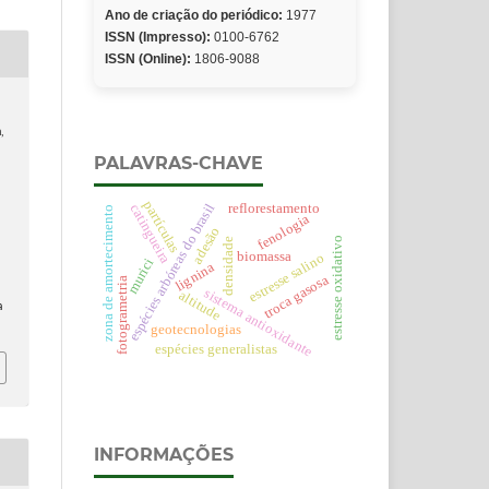
Ano de criação do periódico:
1977
ISSN (Impresso):
0100-6762
ISSN (Online):
1806-9088
,
PALAVRAS-CHAVE
partículas
reflorestamento
espécies arbóreas do brasil
catingueira
zona de amortecimento
fenologia
adesão
estresse oxidativo
densidade
biomassa
estresse salino
murici
lignina
troca gasosa
fotogrametria
sistema antioxidante
altitude
a
geotecnologias
espécies generalistas
INFORMAÇÕES