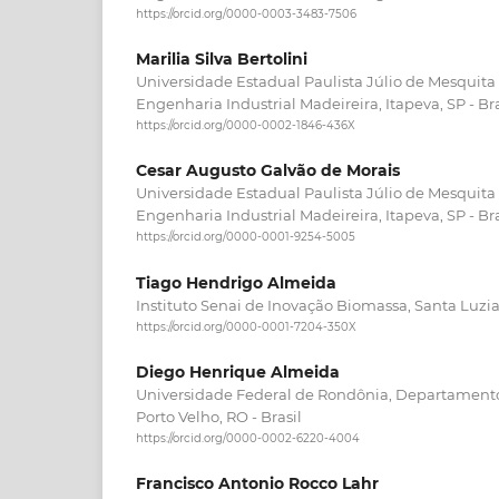
https://orcid.org/0000-0003-3483-7506
Marilia Silva Bertolini
Universidade Estadual Paulista Júlio de Mesquit
Engenharia Industrial Madeireira, Itapeva, SP - Bra
https://orcid.org/0000-0002-1846-436X
Cesar Augusto Galvão de Morais
Universidade Estadual Paulista Júlio de Mesquit
Engenharia Industrial Madeireira, Itapeva, SP - Bra
https://orcid.org/0000-0001-9254-5005
Tiago Hendrigo Almeida
Instituto Senai de Inovação Biomassa, Santa Luzia,
https://orcid.org/0000-0001-7204-350X
Diego Henrique Almeida
Universidade Federal de Rondônia, Departamento
Porto Velho, RO - Brasil
https://orcid.org/0000-0002-6220-4004
Francisco Antonio Rocco Lahr