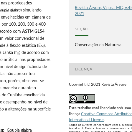
l nas propriedades
Revista Árvore, Viçosa-MG, v.45
oupia glabra
) simulando
2021
m envelhecidas em câmara de
 por 100, 200, 300 e 400
SEÇÃO
e acordo com
ASTM G154
am valor convencional de
Conservação da Natureza
ade à flexão estática (E
),
M
a Janka (f
) de acordo com
H
o artificial nas propriedades
m nível de significância de
LICENÇA
adas não apresentou
zado, porém, observou-se
Copyright (c) 2021 Revista Árvore
da madeira durante o
 de Cupiúba envelhecida
 de desempenho no nível de
Este trabalho está licenciado sob uma
do a alterações na superfície
licença
Creative Commons Attribution
International License
.
Todos os autores concordaram com a submis
trabalho à Revista Árvore e concederam a l
sp; Goupia glabra
exclusiva para publicação do artigo. Os a