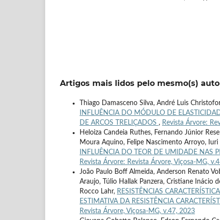
Artigos mais lidos pelo mesmo(s) auto
Thiago Damasceno Silva, André Luis Christoforo
INFLUÊNCIA DO MÓDULO DE ELASTICIDAD
DE ARCOS TRELIÇADOS
,
Revista Árvore: Re
Heloiza Candeia Ruthes, Fernando Júnior Resen
Moura Aquino, Felipe Nascimento Arroyo, Iuri 
INFLUÊNCIA DO TEOR DE UMIDADE NAS PR
Revista Árvore: Revista Árvore, Viçosa-MG, v.
João Paulo Boff Almeida, Anderson Renato Vob
Araujo, Túlio Hallak Panzera, Cristiane Inácio
Rocco Lahr,
RESISTÊNCIAS CARACTERÍSTIC
ESTIMATIVA DA RESISTÊNCIA CARACTERÍ
Revista Árvore, Viçosa-MG, v.47, 2023