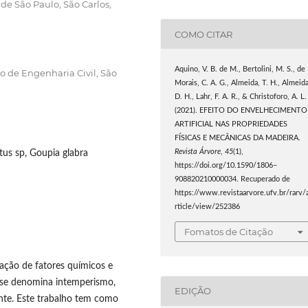
de São Paulo, São Carlos,
COMO CITAR
Aquino, V. B. de M., Bertolini, M. S., de
o de Engenharia Civil, São
Morais, C. A. G., Almeida, T. H., Almeida
D. H., Lahr, F. A. R., & Christoforo, A. L.
(2021). EFEITO DO ENVELHECIMENTO
ARTIFICIAL NAS PROPRIEDADES
FÍSICAS E MECÂNICAS DA MADEIRA.
ptus sp, Goupia glabra
Revista Árvore
,
45
(1),
https://doi.org/10.1590/1806–
908820210000034. Recuperado de
https://www.revistaarvore.ufv.br/rarv/
rticle/view/252386
Fomatos de Citação
ação de fatores químicos e
 se denomina intemperismo,
EDIÇÃO
nte. Este trabalho tem como