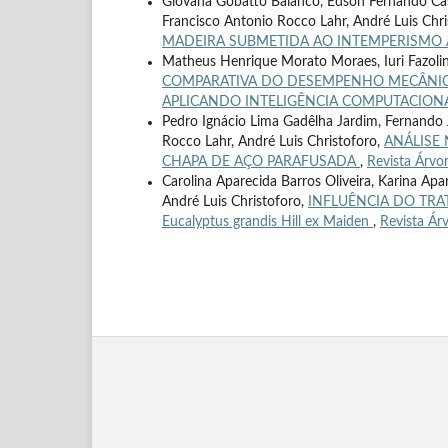
Giovana Gobatto Balanco, Edson Fernando Cast
Francisco Antonio Rocco Lahr, André Luis Chr
MADEIRA SUBMETIDA AO INTEMPERISMO
Matheus Henrique Morato Moraes, Iuri Fazolin 
COMPARATIVA DO DESEMPENHO MECÂNICO
APLICANDO INTELIGÊNCIA COMPUTACION
Pedro Ignácio Lima Gadêlha Jardim, Fernando
Rocco Lahr, André Luis Christoforo,
ANÁLISE
CHAPA DE AÇO PARAFUSADA
,
Revista Árvo
Carolina Aparecida Barros Oliveira, Karina Apa
André Luis Christoforo,
INFLUÊNCIA DO TR
Eucalyptus grandis Hill ex Maiden
,
Revista Ár