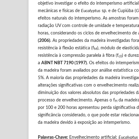
objetivo investigar o efeito do intemperismo artificia
mecânicas e físicas de
Eucalyptus
sp. e de Cupiúba (
G
efeitos naturais do intemperismo. As amostras fora
radiação UV com controle de umidade e temperatura
horas, considerando os ciclos de envelhecimento d
(2006)
. As propriedades da madeira investigadas for
resistência à flexão estática (f
), módulo de elasticid
M
resistência à compressão paralela à fibra (f
) e durez
c0
a
ABNT NBT 7190 (1997)
. Os efeitos do intemperism
da madeira foram avaliados por análise estatística co
5%. A maioria das propriedades da madeira investig
alterações significativas com o envelhecimento reali
diminuição dos valores absolutos das propriedades 
processo de envelhecimento. Apenas o f
da madeira
H
por 100 e 200 horas apresentou perda significativa
significância considerado, o que pode estar relaciona
da madeira devido à exposição ao intemperismo.
Palavras-Chave:
Envelhecimento artificial;
Eucalyptus