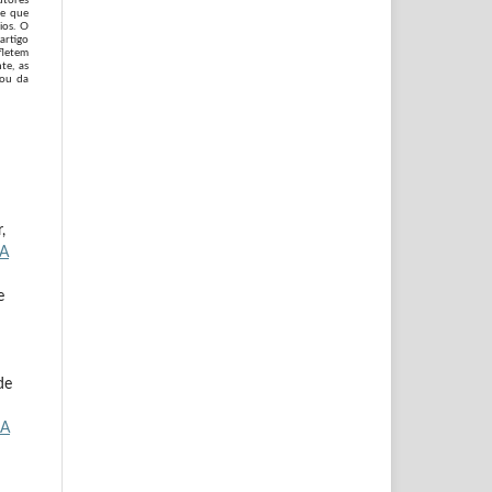
 e que
ios. O
artigo
fletem
te, as
 ou da
,
A
e
de
 A