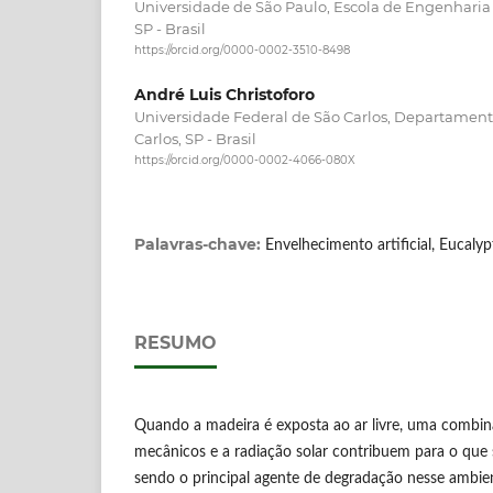
Universidade de São Paulo, Escola de Engenharia 
SP - Brasil
https://orcid.org/0000-0002-3510-8498
André Luis Christoforo
Universidade Federal de São Carlos, Departament
Carlos, SP - Brasil
https://orcid.org/0000-0002-4066-080X
Palavras-chave:
Envelhecimento artificial, Eucaly
RESUMO
Quando a madeira é exposta ao ar livre, uma combin
mecânicos e a radiação solar contribuem para o que
sendo o principal agente de degradação nesse ambie