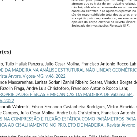
afirmam que se trata de um trabalho original,
não foi publicado anteriormente em outros me
conteúdo científico e as opiniões expressas no 
são de responsabilidade total dos autores e re
sua opinião, não representando, necessariamen
opiniões do corpo editorial da Revista Árvore
Sociedade de Investigações Florestais (SIF).
r(es)
, Tulio Hallak Panzera, Julio Cesar Molina, Francisco Antonio Rocco Lahr
E DA MADEIRA NA ANÁLISE ESTRUTURAL NÃO LINEAR GEOMÉTRIC
vista Árvore, Viçosa-MG, v.46, 2022
de Mascarenhas, Larissa Soriani Zanini Ribeiro Soares, Vinícius Borges d
Fazolin Fraga, André Luis Christoforo, Francisco Antonio Rocco Lahr,
OPRIEDADES FÍSICAS E MECÂNICAS DA MADEIRA DE Vatairea SP
,
46, 2022
ornik Wolenski, Edson Fernando Castanheira Rodrigues, Victor Almeida 
 de Campos, Julio Cesar Molina, André Luis Christoforo, Francisco Antonio
AS NA COMPRESSÃO E FLEXÃO ESTÁTICA COMO PARÂMETROS PARA
STICA AO CISALHAMENTO NO PROJETO DE MADEIRA
,
Revista Árvore: