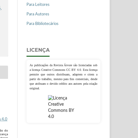
Para Leitores
,
Para Autores
Para Bibliotecários
LICENÇA
As publicações da Revista Árvore são licenciadas sob
a licença Creative Commons CC BY 4.0. Esta licença
permite que outros distribuam, adaptem e criem a
partir do trabalho, mesmo para fins comerciais, desde
que atribuam o devido crédito aos autores pela criação
original.
 4.0
são do
icença
utores