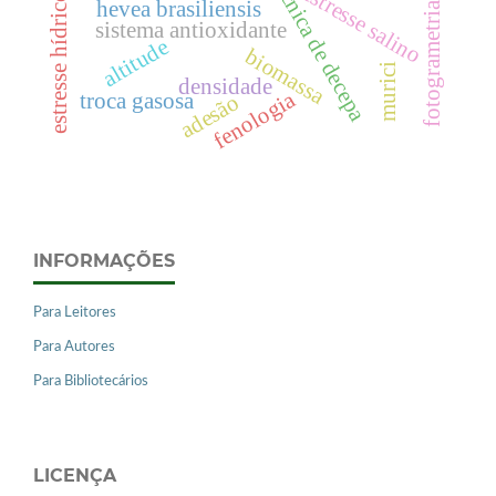
técnica de decepa
estresse salino
estresse hídrico
hevea brasiliensis
fotogrametria
sistema antioxidante
altitude
biomassa
murici
densidade
fenologia
troca gasosa
adesão
INFORMAÇÕES
Para Leitores
Para Autores
Para Bibliotecários
LICENÇA