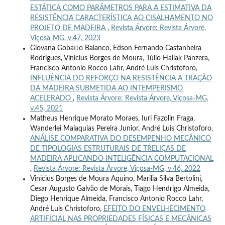
ESTÁTICA COMO PARÂMETROS PARA A ESTIMATIVA DA
RESISTÊNCIA CARACTERÍSTICA AO CISALHAMENTO NO
PROJETO DE MADEIRA
,
Revista Árvore: Revista Árvore,
Viçosa-MG, v.47, 2023
Giovana Gobatto Balanco, Edson Fernando Castanheira
Rodrigues, Vinicius Borges de Moura, Túlio Hallak Panzera,
Francisco Antonio Rocco Lahr, André Luis Christoforo,
INFLUÊNCIA DO REFORÇO NA RESISTÊNCIA A TRAÇÃO
DA MADEIRA SUBMETIDA AO INTEMPERISMO
ACELERADO
,
Revista Árvore: Revista Árvore, Viçosa-MG,
v.45, 2021
Matheus Henrique Morato Moraes, Iuri Fazolin Fraga,
Wanderlei Malaquias Pereira Junior, André Luis Christoforo,
ANÁLISE COMPARATIVA DO DESEMPENHO MECÂNICO
DE TIPOLOGIAS ESTRUTURAIS DE TRELIÇAS DE
MADEIRA APLICANDO INTELIGÊNCIA COMPUTACIONAL
,
Revista Árvore: Revista Árvore, Viçosa-MG, v.46, 2022
Vinicius Borges de Moura Aquino, Marilia Silva Bertolini,
Cesar Augusto Galvão de Morais, Tiago Hendrigo Almeida,
Diego Henrique Almeida, Francisco Antonio Rocco Lahr,
André Luis Christoforo,
EFEITO DO ENVELHECIMENTO
ARTIFICIAL NAS PROPRIEDADES FÍSICAS E MECÂNICAS