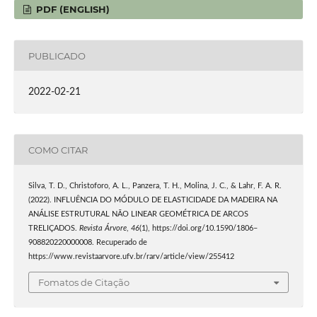
PDF (ENGLISH)
PUBLICADO
2022-02-21
COMO CITAR
Silva, T. D., Christoforo, A. L., Panzera, T. H., Molina, J. C., & Lahr, F. A. R.
(2022). INFLUÊNCIA DO MÓDULO DE ELASTICIDADE DA MADEIRA NA
ANÁLISE ESTRUTURAL NÃO LINEAR GEOMÉTRICA DE ARCOS
TRELIÇADOS.
Revista Árvore
,
46
(1), https://doi.org/10.1590/1806–
908820220000008. Recuperado de
https://www.revistaarvore.ufv.br/rarv/article/view/255412
Fomatos de Citação