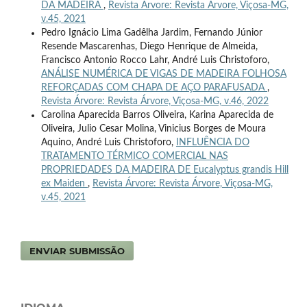
DA MADEIRA
,
Revista Árvore: Revista Árvore, Viçosa-MG,
v.45, 2021
Pedro Ignácio Lima Gadêlha Jardim, Fernando Júnior
Resende Mascarenhas, Diego Henrique de Almeida,
Francisco Antonio Rocco Lahr, André Luis Christoforo,
ANÁLISE NUMÉRICA DE VIGAS DE MADEIRA FOLHOSA
REFORÇADAS COM CHAPA DE AÇO PARAFUSADA
,
Revista Árvore: Revista Árvore, Viçosa-MG, v.46, 2022
Carolina Aparecida Barros Oliveira, Karina Aparecida de
Oliveira, Julio Cesar Molina, Vinicius Borges de Moura
Aquino, André Luis Christoforo,
INFLUÊNCIA DO
TRATAMENTO TÉRMICO COMERCIAL NAS
PROPRIEDADES DA MADEIRA DE Eucalyptus grandis Hill
ex Maiden
,
Revista Árvore: Revista Árvore, Viçosa-MG,
v.45, 2021
ENVIAR SUBMISSÃO