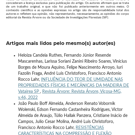
concederam a licença exclusiva para publicação do artigo. Os autores afirmam que se trata
de um trabalho original, e que não foi publicado anteriormente em outros meios. O
conteúdo científico e as opiniões expressas no artigo são de responsabilidade total dos
autores e refletem sua opinião, não representando, necessariamente, as opiniões do corpo
editorial da Revista Árvore ou da Sociedade de Investigações Florestais (SIF).
Artigos mais lidos pelo mesmo(s) autor(es)
Heloiza Candeia Ruthes, Fernando Júnior Resende
Mascarenhas, Larissa Soriani Zanini Ribeiro Soares, Vinícius
Borges de Moura Aquino, Felipe Nascimento Arroyo, Iuri
Fazolin Fraga, André Luis Christoforo, Francisco Antonio
Rocco Lahr,
INFLUÊNCIA DO TEOR DE UMIDADE NAS
PROPRIEDADES FÍSICAS E MECÂNICAS DA MADEIRA DE
Vatairea SP
,
Revista Árvore: Revista Árvore, Viçosa-MG,
v.46, 2022
João Paulo Boff Almeida, Anderson Renato Vobornik
Wolenski, Edson Fernando Castanheira Rodrigues, Victor
Almeida de Araujo, Túlio Hallak Panzera, Cristiane Inácio de
Campos, Julio Cesar Molina, André Luis Christoforo,
Francisco Antonio Rocco Lahr,
RESISTÊNCIAS
CARACTERÍSTICAS NA COMPRESSÃO E FLEXÃO