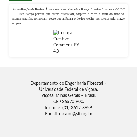
As publicações da Revista Árvore são licenciadas sob a licença Creative Commons CC BY
4.0. Esta licença permite que outros distribuam, adaptem e criem a partir do trabalho,
mesmo para fins comerciais, desde que atribuam o devido crédito aos autores pela criação
original.
Departamento de Engenharia Florestal –
Universidade Federal de Viçosa.
Viçosa, Minas Gerais – Brasil.
CEP 36570-900.
Telefone: (31) 3612-3959.
E-mail: rarvore@sif.org.br