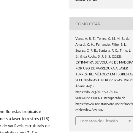
COMO CITAR
Viana, A. B. T., Torres, C. M. M. E., do
Amaral, C. H., Fernandes Filho, E. I.,
Soares, C. P. B., Santana, F. C., Timo, L.
B., & da Rocha, S. J. S. S. (2022).
ESTIMATIVA DE VOLUME DE MADEIR
POR USO DE VARREDURA A LASER
TERRESTRE: MÉTODO EM FLORESTA
SECUNDÁRIAS HIPERDIVERSAS.
Revist
Árvore
,
46
(1),
https://doi.org/10.1590/1806–
908820220000021. Recuperado de
https://www.revistaarvore.ufv.br/rarv/
rticle/view/260547
m florestas tropicais é
ers a laser terrestres (TLS)
Fomatos de Citação
 de variáveis estruturais de