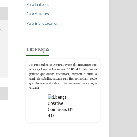
Para Leitores
Para Autores
Para Bibliotecários
,
LICENÇA
As publicações da Revista Árvore são licenciadas sob
a licença Creative Commons CC BY 4.0. Esta licença
permite que outros distribuam, adaptem e criem a
partir do trabalho, mesmo para fins comerciais, desde
que atribuam o devido crédito aos autores pela criação
original.