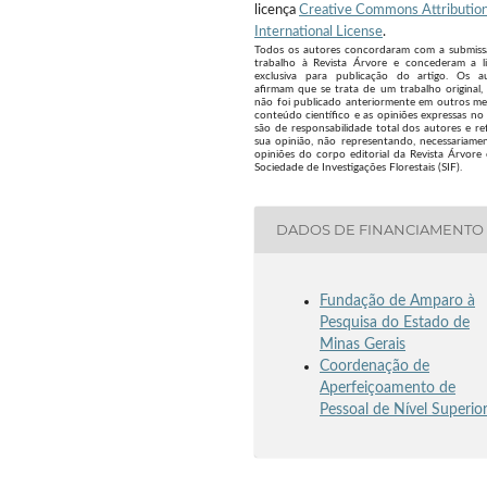
licença
Creative Commons Attribution
International License
.
Todos os autores concordaram com a submis
trabalho à Revista Árvore e concederam a l
exclusiva para publicação do artigo. Os a
afirmam que se trata de um trabalho original,
não foi publicado anteriormente em outros me
conteúdo científico e as opiniões expressas no 
são de responsabilidade total dos autores e re
sua opinião, não representando, necessariamen
opiniões do corpo editorial da Revista Árvore
Sociedade de Investigações Florestais (SIF).
DADOS DE FINANCIAMENTO
Fundação de Amparo à
Pesquisa do Estado de
Minas Gerais
Coordenação de
Aperfeiçoamento de
Pessoal de Nível Superio