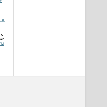
de
ADE
a,
Said
 EM