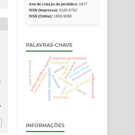
Ano de criação do periódico:
1977
ISSN (Impresso):
0100-6762
ISSN (Online):
1806-9088
PALAVRAS-CHAVE
poder calorífico superior
espécies generalistas
espécie florestal
partículas
troca gasosa
catingueira
A
estresse salino
lignina
altitude
sistema antioxidante
fotogrametria
estresse hídrico
geotecnologias
biomassa
S
densidade
técnica de decepa
a
murici
adesão
fenologia
a
INFORMAÇÕES