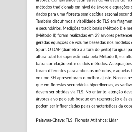
árvores. Comparamos estimativas de variáveis do fus
métodos tradicionais em nível de árvore e equações
dados para uma floresta semidecídua sazonal secundá
Também discutimos a viabilidade do TLS em fragmento
e secundários. Medições tradicionais (Método I) e 
(Método II) foram realizadas em 29 árvores pertence
geradas equações de volume baseadas nos modelos 
Spurr. O DAP (diâmetro à altura do peito) foi igual 
altura total foi superestimada pelo Método II, e a al
baixa correlação entre os dois métodos. As equações
foram diferentes para ambos os métodos, e aquelas
volume SH apresentaram o melhor ajuste. Nossos resu
que em florestas secundárias hiperdiversas, as variáve
devem ser obtidas via TLS. No entanto, atenção deve
árvores alvo pelo sub-bosque em regeneração e às es
podem ser influenciadas pelas características da cop
Palavras-Chave:
TLS; Floresta Atlántica; Lidar