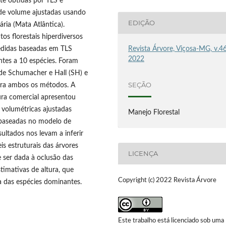
te obtidas por TLS e
 de volume ajustadas usando
EDIÇÃO
ria (Mata Atlântica).
s florestais hiperdiversos
Revista Árvore, Viçosa-MG, v.46
medidas baseadas em TLS
2022
ntes a 10 espécies. Foram
de Schumacher e Hall (SH) e
SEÇÃO
para ambos os métodos. A
tura comercial apresentou
 volumétricas ajustadas
Manejo Florestal
 baseadas no modelo de
ltados nos levam a inferir
is estruturais das árvores
LICENÇA
 ser dada à oclusão das
timativas de altura, que
Copyright (c) 2022 Revista Árvore
a das espécies dominantes.
Este trabalho está licenciado sob uma