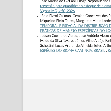
José Marinaldo Gleriani, Diogo Nepomuceno 
regressão para quantificar o estoque de bio
Viçosa-MG, v.50, 2026
Jônio Pizzol Caliman, Geraldo Gonçalves dos Rei
Miquelino Eleto Torres, Margarete Marin Lorde
TEMPORAL E ESPACIAL DA DISTRIBUIÇÃO
PRÁTICAS DE MANEJO ESPECÍFICAS DO L
Jadson Coelho de Abreu, José Antônio Aleixo da
Ivaldo da Silva Tavares Júnior, Aline Araújo Fa
Schettini, Lucas Arthur de Almeida Telles, Arth
ESPÉCIES DO BIOMA CAATINGA, BRASIL
,
Re