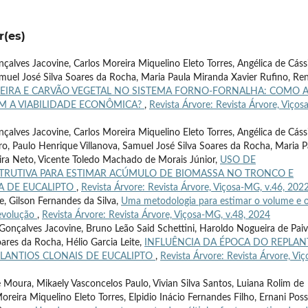
r(es)
çalves Jacovine, Carlos Moreira Miquelino Eleto Torres, Angélica de Cáss
Samuel José Silva Soares da Rocha, Maria Paula Miranda Xavier Rufino, Re
IRA E CARVÃO VEGETAL NO SISTEMA FORNO-FORNALHA: COMO 
AM A VIABILIDADE ECONÔMICA?
,
Revista Árvore: Revista Árvore, Viçosa
çalves Jacovine, Carlos Moreira Miquelino Eleto Torres, Angélica de Cáss
stro, Paulo Henrique Villanova, Samuel José Silva Soares da Rocha, Maria P
eira Neto, Vicente Toledo Machado de Morais Júnior,
USO DE
TRUTIVA PARA ESTIMAR ACÚMULO DE BIOMASSA NO TRONCO E
A DE EUCALIPTO
,
Revista Árvore: Revista Árvore, Viçosa-MG, v.46, 202
e, Gilson Fernandes da Silva,
Uma metodologia para estimar o volume e 
revolução
,
Revista Árvore: Revista Árvore, Viçosa-MG, v.48, 2024
 Gonçalves Jacovine, Bruno Leão Said Schettini, Haroldo Nogueira de Paiv
ares da Rocha, Hélio Garcia Leite,
INFLUÊNCIA DA ÉPOCA DO REPLAN
LANTIOS CLONAIS DE EUCALIPTO
,
Revista Árvore: Revista Árvore, Viç
Moura, Mikaely Vasconcelos Paulo, Vivian Silva Santos, Luiana Rolim de
eira Miquelino Eleto Torres, Elpidio Inácio Fernandes Filho, Ernani Poss