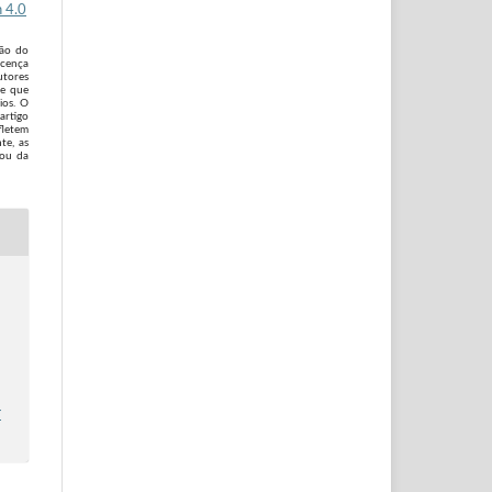
 4.0
são do
icença
utores
 e que
ios. O
artigo
fletem
te, as
 ou da
r