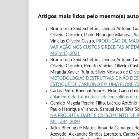
Artigos mais lidos pelo mesmo(s) auto
Bruno Leão Said Schettini, Laércio Antônio Gon
Oliveira Carneiro, Paulo Henrique Villanova, 
Vinícius Oliveira Castro,
PRODUÇÃO DE MADE
VARIAÇÃO NOS CUSTOS E RECEITAS AFET
MG, v.45, 2021
Bruno Leão Said Schettini, Laércio Antônio Gon
Oliveira Carneiro, Renato Vinícius Oliveira Ca
Miranda Xavier Rufino, Silvio Nolasco de Oliv
METODOLOGIAS DESTRUTIVAS E NÃO DES
ESTOQUE DE CARBONO EM UMA FLOREST
Carlos Pedro Boechat Soares, Helio Garcia Leit
afilamento do tronco baseada em sólidos de 
Geraldo Magela Pereira Filho, Laércio Antônio
Paulo Henrique Villanova, Samuel José Silva So
NA PRODUTIVIDADE E CRESCIMENTO DE P
MG, v.44, 2020
Talles Bhering de Matos, Amanda Camargos de 
Azevedo, Alexandre Simões Lorenzon, Carlos Mor