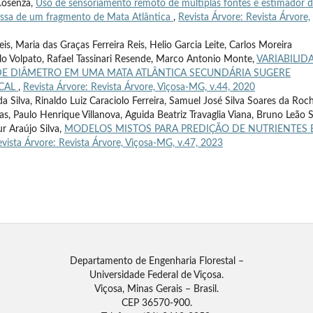
Cosenza,
Uso de sensoriamento remoto de múltiplas fontes e estimador 
massa de um fragmento de Mata Atlântica
,
Revista Árvore: Revista Árvore,
s, Maria das Graças Ferreira Reis, Helio Garcia Leite, Carlos Moreira
lo Volpato, Rafael Tassinari Resende, Marco Antonio Monte,
VARIABILID
 DE DIÂMETRO EM UMA MATA ATLÂNTICA SECUNDÁRIA SUGERE
OCAL
,
Revista Árvore: Revista Árvore, Viçosa-MG, v.44, 2020
 Silva, Rinaldo Luiz Caraciolo Ferreira, Samuel José Silva Soares da Roch
rias, Paulo Henrique Villanova, Aguida Beatriz Travaglia Viana, Bruno Leão 
ur Araújo Silva,
MODELOS MISTOS PARA PREDIÇÃO DE NUTRIENTES
vista Árvore: Revista Árvore, Viçosa-MG, v.47, 2023
Departamento de Engenharia Florestal –
Universidade Federal de Viçosa.
Viçosa, Minas Gerais – Brasil.
CEP 36570-900.